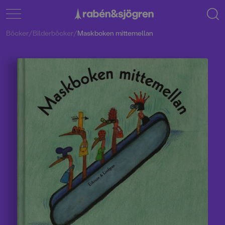
Böcker
/
Bilderböcker
/
Maskboken mittemellan