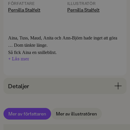
FÖRFATTARE
ILLUSTRATÖR
Pernilla Stalfelt
Pernilla Stalfelt
Aina, Tuss, Maud, Anita och Ann-Björn hade inget att göra
… Dom tänkte länge.
Så fick Aina en snilleblixt.
+ Läs mer
- Hämta handväskorna!!!
Detaljer
Bokinformation
ÅLDERSGRUPP
Mer av författaren
Mer av illustratören
3-6
ORIGINALSPRÅK