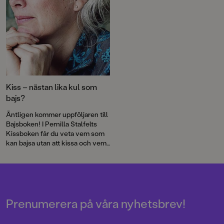
Kiss – nästan lika kul som
bajs?
Äntligen kommer uppföljaren till
Bajsboken! I Pernilla Stalfelts
Kissboken får du veta vem som
kan bajsa utan att kissa och vem
som kan kissbajsa. Det är roligt,
knäppt, befriande – och förstås
på största allvar.
Prenumerera på våra nyhetsbrev!