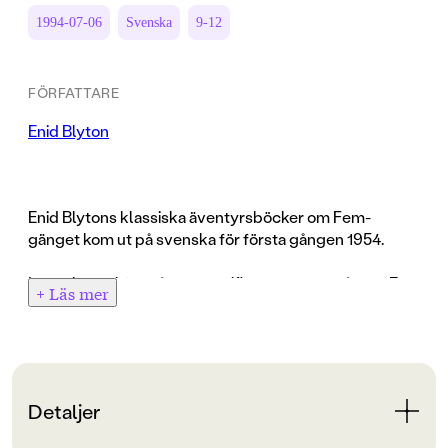
1994-07-06
Svenska
9-12
FÖRFATTARE
Enid Blyton
Enid Blytons klassiska äventyrsböcker om Fem-
gänget kom ut på svenska för första gången 1954.
Ingen har väl förmått personifiera en genre så som Enid
+ Läs mer
Blyton med sina ungdomsdeckare. Generationer barn
världen över har slukat böckerna om Julian, Dick,
George, Anne och förstås hunden Tim. Redan på
femtiotalet kom den första filmen om Fem-gänget.
Sedan dess har både fler filmer och teveserier följt, nu
Detaljer
senast 1995.