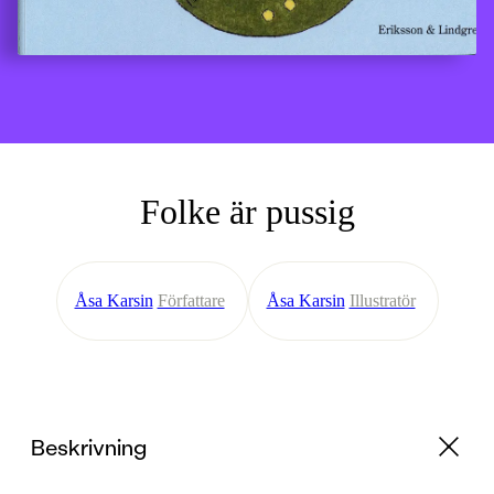
Folke är pussig
Åsa Karsin
Författare
Åsa Karsin
Illustratör
Beskrivning