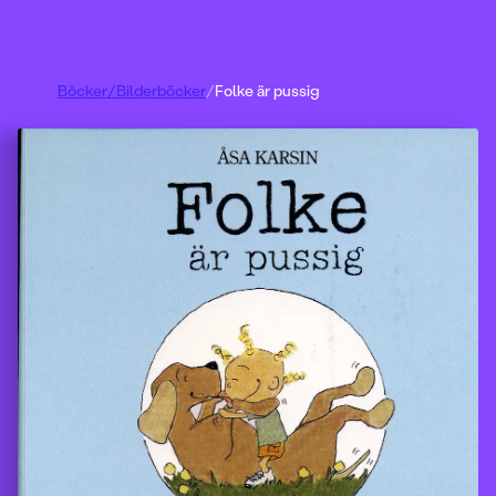
Böcker
/
Bilderböcker
/
Folke är pussig