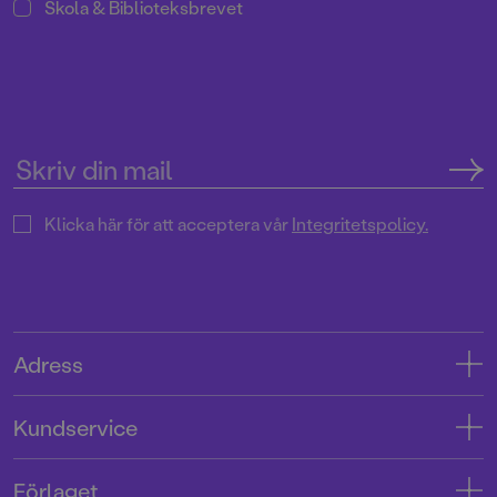
Skola & Biblioteksbrevet
Klicka här för att acceptera vår
Integritetspolicy.
Adress
Adress
Kundservice
08-769 88 00
Kontakta oss
Förlaget
Tryckerigatan 4