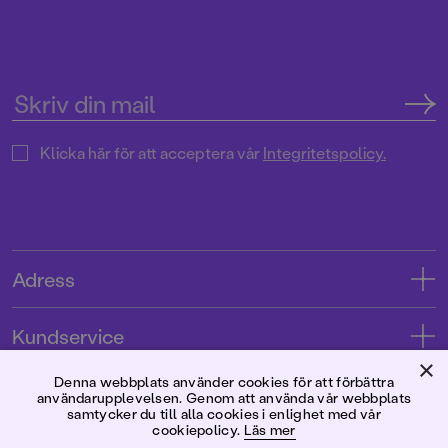
Klicka här för att acceptera vår
Integritetspolicy.
Adress
Adress
Kundservice
08-769 88 00
×
Kontakta oss
Denna webbplats använder cookies för att förbättra
Förlaget
Tryckerigatan 4
användarupplevelsen. Genom att använda vår webbplats
Kundservice
samtycker du till alla cookies i enlighet med vår
cookiepolicy.
Läs mer
Om oss
103 12 Stockholm