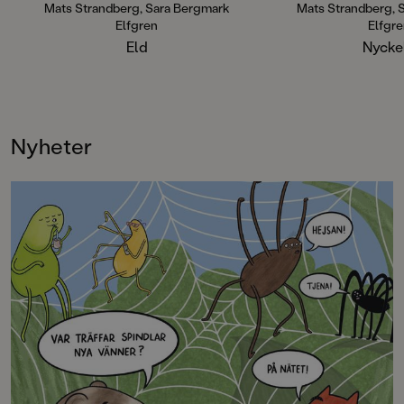
sedan starten och hittar ständigt
Mats Strandberg, Sara Bergmark
Mats Strandberg, 
nya fans. Sammanlagt har böckerna
Elfgren
Elfgr
sålt i en miljon exemplar världen
Eld
Nycke
över.
Nyheter