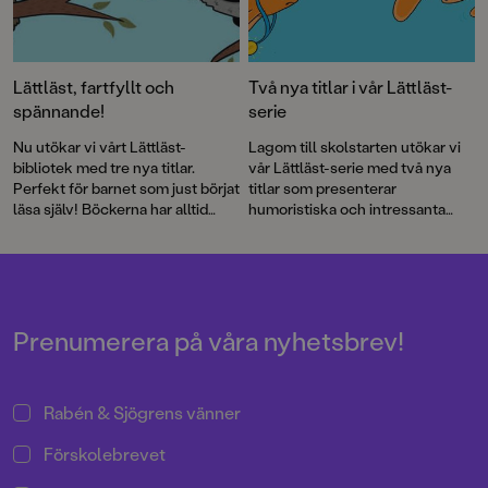
Lättläst, fartfyllt och
Två nya titlar i vår Lättläst-
spännande!
serie
Nu utökar vi vårt Lättläst-
Lagom till skolstarten utökar vi
bibliotek med tre nya titlar.
vår Lättläst-serie med två nya
Perfekt för barnet som just börjat
titlar som presenterar
läsa själv! Böckerna har alltid
humoristiska och intressanta
både läsvänliga gemener samt
djurfakta och ett nytt mysterium
pratbubblor med versal text.
för skoldeckarna Max och
Penny!
Prenumerera på våra nyhetsbrev!
Rabén & Sjögrens vänner
Förskolebrevet