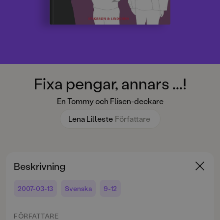
Fixa pengar, annars ...!
En Tommy och Flisen-deckare
Lena Lilleste
Författare
Beskrivning
2007-03-13
Svenska
9-12
FÖRFATTARE