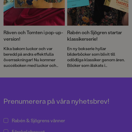
Räven och Tomten i pop-up-
Rabén och Sjögren startar
version!
klassikerserie!
Kika bakom luckor och var
En ny bokserie hyllar
beredd på andra effektfulla
bilderböcker som blivit till
överraskningar! Nu kommer
odödliga klassiker genom åren.
succéboken med luckor och
Böcker som älskats i
effekter som förstärker både
generationer och som nu
stämning och dramatik i den fina
kommer i nya jubileumsutgåvor.
berättelsen.
Först ut är Pricken av H. A. och
Margret Rey och Eva Erikssons
Tandresan – Eller när Bella
tappade en tand.
Prenumerera på våra nyhetsbrev!
Rabén & Sjögrens vänner
Förskolebrevet