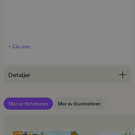
+ Läs mer
Detaljer
Bokinformation
ÅLDERSGRUPP
Mer av författaren
Mer av illustratören
3-6
ORIGINALSPRÅK
Svenska
OM BOKEN
OM BOKEN