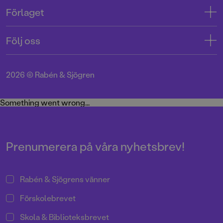
Kontakta oss
Förlaget
Tryckerigatan 4
Kundservice
Om oss
103 12 Stockholm
Följ oss
Användarvillkor intressenter
Jobba hos oss
Org.nr: 556045-7748
Användarvillkor nyhetsbrev
Facebook
Manus
2026
©
Rabén & Sjögren
Integritetspolicy
Instagram
Medarbetare
Cookie Policy
Twitter
Something went wrong...
Miljö och hållbarhet
Pressrum
Prenumerera på våra nyhetsbrev!
Rabén & Sjögrens vänner
Förskolebrevet
Skola & Biblioteksbrevet