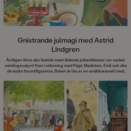
SvD"Mycket underhållande,
särskilt att rutscha med i Jenny
Dahlbergs bilder som inte sitter still
en enda sekund. På vartenda
uppslag finns tusen detaljer att
upptäcka. Inte minst delikat är att
följa familjens hund på dess
Gnistrande julmagi med Astrid
sniffande äventyr." - Pia Huss,
Lindgren
DN"En bok som kommer att locka
till skratt hos såväl små som stora." -
Äntligen finns alla Astrids mest älskade julberättelser i en vacker
BTJ.
samlingsvolym! Kom i stämning med Pippi, Madicken, Emil och alla
de andra favoritfigurerna. Boken är lite av en smällkaramell med
klassiska färgillustrationer av bland andra Ilon Wikland, Björn Berg,
Ingrid Vang Nyman och Eva Eriksson.