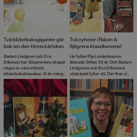
Två bilderboksgiganter gör
Två nyheter i Rabén &
bok om den första kärleken
Sjögrens klassikerserie!
Barbro Lindgren och Eva
I år fyller Pija Lindenbaums
Eriksson har tillsammans skapat
älskade Gittan 20 år. Och Barbro
några av våra största
Lindgrens och Eva Erikssons
bilderboksklassiker. Vi är många
vilda bebi fyller 40. Det firar vi
som skrattat med Max, njutit av
med nyutgåvor av de första
den vilda bebins äventyr och
böckerna som en del i vår
gråtit floder till Andrejs längtan.
klassikerserie!
Boken om Juan och Rosalia är
deras första gemensamma bok
på många år.