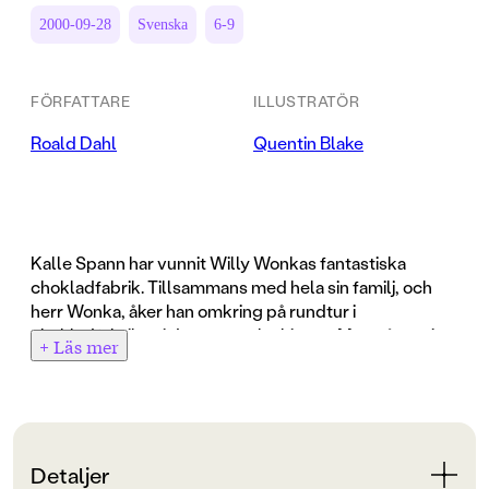
2000-09-28
Svenska
6-9
FÖRFATTARE
ILLUSTRATÖR
Roald Dahl
Quentin Blake
Kalle Spann har vunnit Willy Wonkas fantastiska
chokladfabrik. Tillsammans med hela sin familj, och
herr Wonka, åker han omkring på rundtur i
chokladfabriken i den stora glashissen. Men någonting
+ Läs mer
går plötsligt fel, alldeles oerhört fel... glashissen är på
väg ut i rymden! Roald Dahls halsbrytande berättelse
om Kalle Spanns vidare äventyr är full av dramatik och
humor, det blir bara tokigare och tokigare, och roligare
och roligare. Roald Dahl och Quentin Blake är ett av
Detaljer
barnlitteraturens mest säregna radarpar - en oslagbar