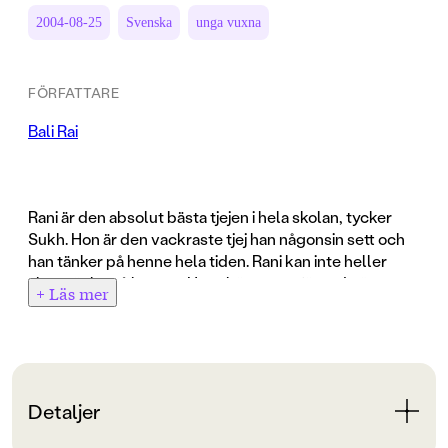
2004-08-25
Svenska
unga vuxna
FÖRFATTARE
Bali Rai
Rani är den absolut bästa tjejen i hela skolan, tycker
Sukh. Hon är den vackraste tjej han någonsin sett och
han tänker på henne hela tiden. Rani kan inte heller
sluta tänka på honom. Hans bärnstensfärgade ögon,
+ Läs mer
läpparna man bara vill kyssa... Men ibland kan det
räcka att ha fel efternamn. Deras familjer kommer
aldrig att acceptera deras kärlek, något som får
ödesdigra konsekvenser. Rani & Sukh är en tragisk,
sorglig - och underbar - berättelse om omöjlig kärlek.
Detaljer
Romeo och Julia för 2000-talet. När Bali Rai skriver är
det med humor, det svänger och det handlar om den