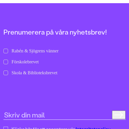
en plats och inte se ut som alla
friskt tillskott till d
andra. En viktig och högaktuell bok
kapitelböckerna för
om rasism i vardagen, om tystnad
och med sitt hundfo
som bränns och om styrkan i att stå
också en välbehövlig
upp för den man är.
den ständigt populä
hästboken. Helhetsb
Prenumerera på våra nyhetsbrev!
Rabén & Sjögrens vänner
Förskolebrevet
Skola & Biblioteksbrevet
Klicka här för att acceptera vår
Integritetspolicy.