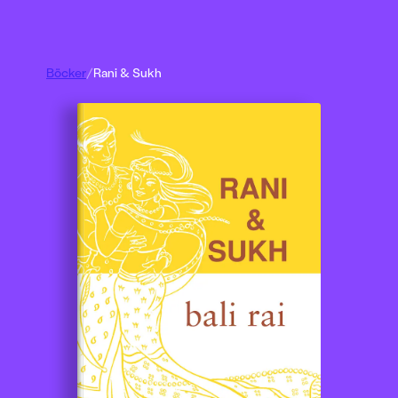
Böcker
/
Rani & Sukh