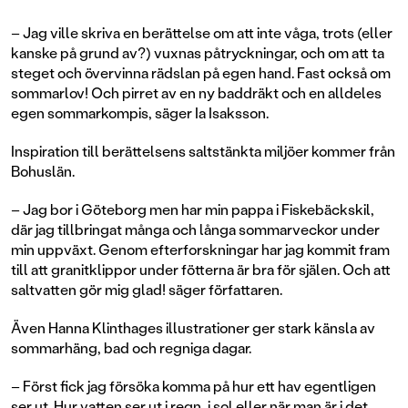
– Jag ville skriva en berättelse om att inte våga, trots (eller
kanske på grund av?) vuxnas påtryckningar, och om att ta
steget och övervinna rädslan på egen hand. Fast också om
sommarlov! Och pirret av en ny baddräkt och en alldeles
egen sommarkompis, säger Ia Isaksson.
Inspiration till berättelsens saltstänkta miljöer kommer från
Bohuslän.
– Jag bor i Göteborg men har min pappa i Fiskebäckskil,
där jag tillbringat många och långa sommarveckor under
min uppväxt. Genom efterforskningar har jag kommit fram
till att granitklippor under fötterna är bra för själen. Och att
saltvatten gör mig glad! säger författaren.
Även Hanna Klinthages illustrationer ger stark känsla av
sommarhäng, bad och regniga dagar.
– Först fick jag försöka komma på hur ett hav egentligen
ser ut. Hur vatten ser ut i regn, i sol eller när man är i det.