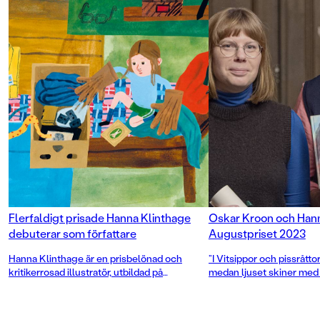
Flerfaldigt prisade Hanna Klinthage
Oskar Kroon och Hann
debuterar som författare
Augustpriset 2023
Hanna Klinthage är en prisbelönad och
”I Vitsippor och pissråttor
kritikerrosad illustratör, utbildad på
medan ljuset skiner med
Konstfack. Tillsammans med Oskar Kroon
styrka”, står det i juryns 
tilldelades hon Augustpriset 2023, och året
dessförinnan mottog hon Hellsing-