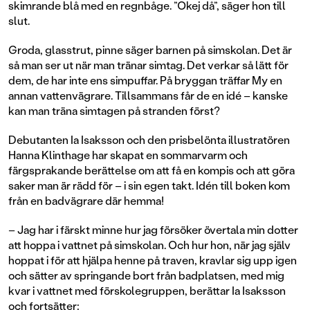
skimrande blå med en regnbåge. ”Okej då”, säger hon till
slut.
Groda, glasstrut, pinne säger barnen på simskolan. Det är
så man ser ut när man tränar simtag. Det verkar så lätt för
dem, de har inte ens simpuffar. På bryggan träffar My en
annan vattenvägrare. Tillsammans får de en idé – kanske
kan man träna simtagen på stranden först?
Debutanten Ia Isaksson och den prisbelönta illustratören
Hanna Klinthage har skapat en sommarvarm och
färgsprakande berättelse om att få en kompis och att göra
saker man är rädd för – i sin egen takt. Idén till boken kom
från en badvägrare där hemma!
– Jag har i färskt minne hur jag försöker övertala min dotter
att hoppa i vattnet på simskolan. Och hur hon, när jag själv
hoppat i för att hjälpa henne på traven, kravlar sig upp igen
och sätter av springande bort från badplatsen, med mig
kvar i vattnet med förskolegruppen, berättar Ia Isaksson
och fortsätter: