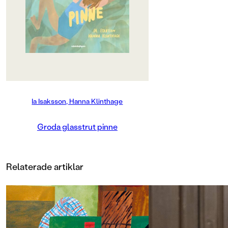
krabbor! Men pappa tjatar. Han tror
att My kan få sommarkompisar på
simskolan. My tittar på sin nya fina
baddräkt, den är skimrande blå
med en regnbåge. ”Okej då”, säger
hon till slut.Groda, glasstrut, pinne
säger barnen på simskolan. Det är
så man ser ut när man tränar
simtag. Det verkar så lätt för dem,
de har inte ens simpuffar. På
Ia Isaksson, Hanna Klinthage
bryggan träffar My en annan
vattenvägrare. Tillsammans får de
en idé – kanske kan man träna
Groda glasstrut pinne
simtagen på stranden först?
Debutanten Ia Isaksson och den
prisbelönta illustratören Hanna
Klinthage har skapat en
Relaterade artiklar
sommarvarm och färgsprakande
berättelse om att få en kompis och
att våga göra saker man är rädd för
– i sin egen takt.