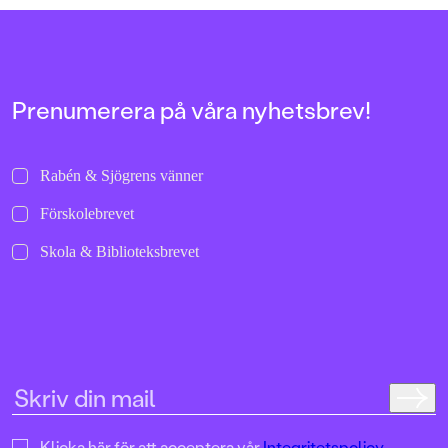
stipendiet tillsammans med författaren
Annica Hedin. Hannas första egna bilderbok,
Här kan vi bo
, är en fantastisk hyllning till
leken.
Prenumerera på våra nyhetsbrev!
Rabén & Sjögrens vänner
Förskolebrevet
Skola & Biblioteksbrevet
Klicka här för att acceptera vår
Integritetspolicy.