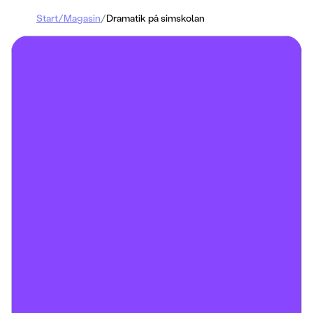
Start
/
Magasin
/
Dramatik på simskolan