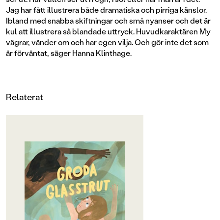
Jag har fått illustrera både dramatiska och pirriga känslor.
Ibland med snabba skiftningar och små nyanser och det är
kul att illustrera så blandade uttryck. Huvudkaraktären My
vägrar, vänder om och har egen vilja. Och gör inte det som
är förväntat, säger Hanna Klinthage.
Relaterat
OM BOKEN
”En pärla! Helhetsbetyg: 5 av 5.”
Christina Wedenmark,
Bibliotektsjänst
My har sommarlov och pappa vill
att hon ska lära sig simma. Det vill
inte My. Det finns ju maneter. Och