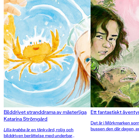
Bilddrivet stranddrama av mästerliga
Ett fantastiskt äventyr
Katarina Strömgård
Det är i Mörkmarken som 
bussen den där dagen, e
Lilla krabba
är en tänkvärd, rolig och
snårig skog där allt på nå
bilddriven berättelse med underbar