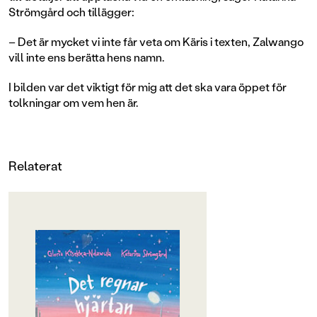
Strömgård och tillägger:
– Det är mycket vi inte får veta om Käris i texten, Zalwango
vill inte ens berätta hens namn.
I bilden var det viktigt för mig att det ska vara öppet för
tolkningar om vem hen är.
Relaterat
OM BOKEN
Zalwango är SÅ KÄR! Så kär att det
pirrar överallt, så kär att hon måste
krama ett träd, så kär att det regnar
hjärtan överallt, på gångvägen till