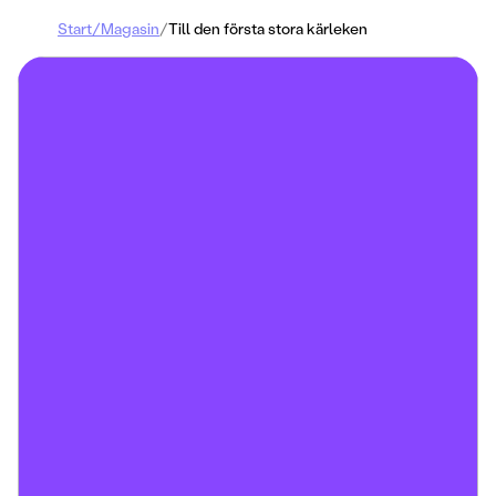
Start
/
Magasin
/
Till den första stora kärleken