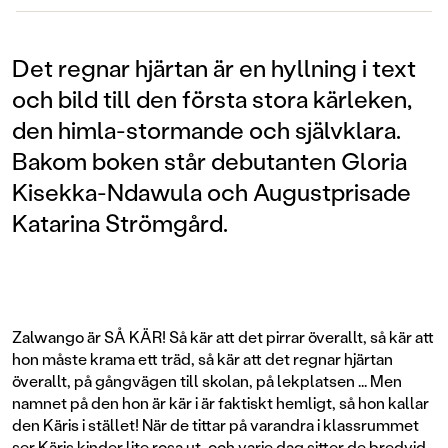
Det regnar hjärtan är en hyllning i text
och bild till den första stora kärleken,
den himla-stormande och självklara.
Bakom boken står debutanten Gloria
Kisekka-Ndawula och Augustprisade
Katarina Strömgård.
Zalwango är SÅ KÄR! Så kär att det pirrar överallt, så kär att
hon måste krama ett träd, så kär att det regnar hjärtan
överallt, på gångvägen till skolan, på lekplatsen ... Men
namnet på den hon är kär i är faktiskt hemligt, så hon kallar
den Käris i stället! När de tittar på varandra i klassrummet
ser Käris kinder lite rosa ut, och varje dag sitter de bredvid