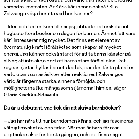
varandra i matsalen. Är Käris kär i henne också? Ska
Zalwango våga berätta vad hon känner?
– Idén och texten kom till när jag jobbade på förskola och
högläste flera böcker om dagen för barnen. Ämnet ”att vara
kär” intresserar mig mycket. Det finns ett element av
övernaturlig kraft i förälskelse som skapar så mycket
energi. Jag känner också starkt för att ta barns känslor på
allvar; att inte skoja bort ett barns stora förälskelse. Det
regnar hjärtan hyllar barnets kärlek, där den får ta plats i en
värld utan vuxnas åsikter eller reaktioner. I Zalwangos
värld är färgerna starka, sinnena förhöjda, och
möjligheterna lika många som stjärnorna i himlen, säger
Gloria Kisekka-Ndawula.
Du är ju debutant, vad fick dig att skriva barnböcker?
– Jag har nära till hur barndomen känns, och jag fascineras
väldigt mycket av den tiden. När man är barn får man
upptäcka saker för första gången, och det finns något