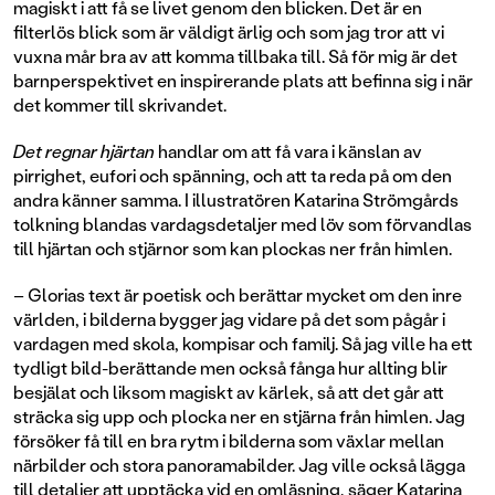
magiskt i att få se livet genom den blicken. Det är en
filterlös blick som är väldigt ärlig och som jag tror att vi
vuxna mår bra av att komma tillbaka till. Så för mig är det
barnperspektivet en inspirerande plats att befinna sig i när
det kommer till skrivandet.
Det regnar hjärtan
handlar om att få vara i känslan av
pirrighet, eufori och spänning, och att ta reda på om den
andra känner samma. I illustratören Katarina Strömgårds
tolkning blandas vardagsdetaljer med löv som förvandlas
till hjärtan och stjärnor som kan plockas ner från himlen.
– Glorias text är poetisk och berättar mycket om den inre
världen, i bilderna bygger jag vidare på det som pågår i
vardagen med skola, kompisar och familj. Så jag ville ha ett
tydligt bild-berättande men också fånga hur allting blir
besjälat och liksom magiskt av kärlek, så att det går att
sträcka sig upp och plocka ner en stjärna från himlen. Jag
försöker få till en bra rytm i bilderna som växlar mellan
närbilder och stora panoramabilder. Jag ville också lägga
till detaljer att upptäcka vid en omläsning, säger Katarina