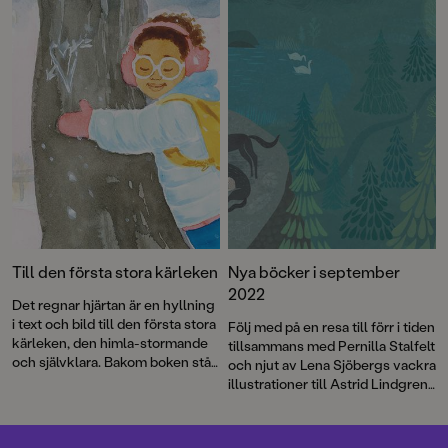
fåglar och en sexbent katt. Och
Strömgård – två
så paddvätten – den slemmiga,
Augustprisvinnare i ett magiskt
morrande varelsen som Enel
fint samarbete. Resultatet är en
måste rädda.
Paddvättens skog
är
saga om sönderälskade
första delen i Mörkmarken, en
julgransprydnader.
antagligen helt sann berättelse
av den prisbelönta duon Ylva
Karlsson och Katarina
Strömgård.
Till den första stora kärleken
Nya böcker i september
2022
Det regnar hjärtan är en hyllning
i text och bild till den första stora
Följ med på en resa till förr i tiden
kärleken, den himla-stormande
tillsammans med Pernilla Stalfelt
och självklara. Bakom boken står
och njut av Lena Sjöbergs vackra
debutanten Gloria Kisekka-
illustrationer till Astrid Lindgrens
Ndawula och Augustprisade
klassiska visa, Vargsången.
Katarina Strömgård.
Missa inte nya äventyr med
Sommarskuggan, Spökräddarna