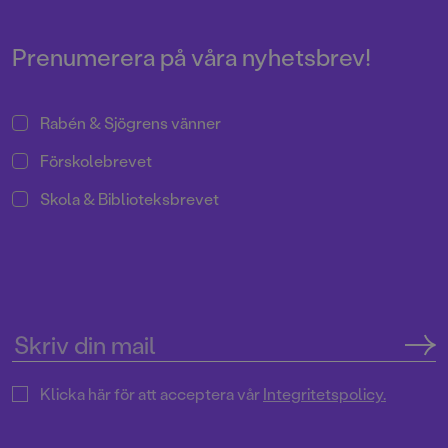
och Loui & Rio, och ta del av
dödsnödvändig information om
världens otäckaste genre –
Prenumerera på våra nyhetsbrev!
SKRÄCK. Nu startar bokhösten
på riktigt – välkommen till en
maxad bokmånad!
Rabén & Sjögrens vänner
Förskolebrevet
Skola & Biblioteksbrevet
Klicka här för att acceptera vår
Integritetspolicy.