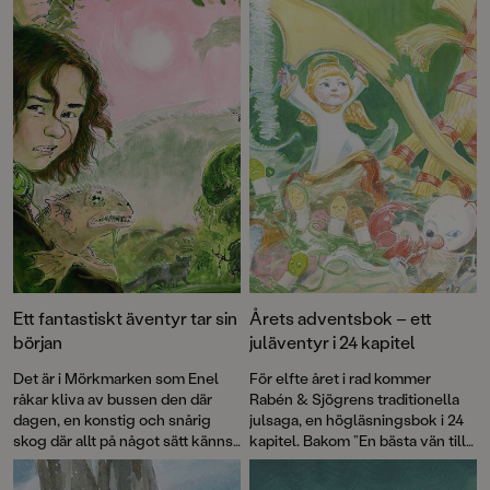
Ett fantastiskt äventyr tar sin
Årets adventsbok – ett
början
juläventyr i 24 kapitel
Det är i Mörkmarken som Enel
För elfte året i rad kommer
råkar kliva av bussen den där
Rabén & Sjögrens traditionella
dagen, en konstig och snårig
julsaga, en högläsningsbok i 24
skog där allt på något sätt känns
kapitel. Bakom ”En bästa vän till
lite fel. Där finns taggiga buskar
jul” står författaren Ylva Karlsson
som verkar röra sig, underliga
och illustratören Katarina