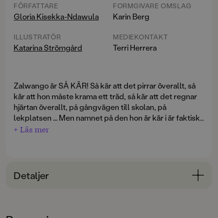
FÖRFATTARE
FORMGIVARE OMSLAG
Gloria Kisekka-Ndawula
Karin Berg
ILLUSTRATÖR
MEDIEKONTAKT
Katarina Strömgård
Terri Herrera
Zalwango är SÅ KÄR! Så kär att det pirrar överallt, så
kär att hon måste krama ett träd, så kär att det regnar
hjärtan överallt, på gångvägen till skolan, på
lekplatsen ... Men namnet på den hon är kär i är faktiskt
hemligt, så hon kallar den Käris i stället! När de tittar på
+ Läs mer
varandra i klassrummet ser Käris kinder lite rosa ut,
En hyllning i text och bild till den första stora kärleken,
och varje dag sitter de bredvid varandra i matsalen. Är
den himlastormande och självklara. Gloria Kisekka-
Käris kär i henne också? Ska Zalwango våga berätta
Ndawula debuterar med en bok att bli lycklig av.
vad hon känner?
Detaljer
Bakom de makalösa bilderna står Katarina Strömgård.
Bokinformation
ÅLDERSGRUPP