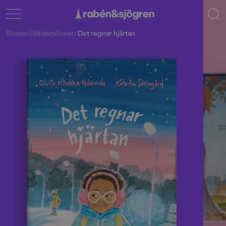
Böcker
/
Bilderböcker
/
Det regnar hjärtan