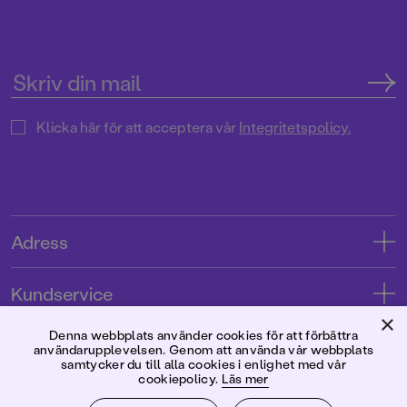
Klicka här för att acceptera vår
Integritetspolicy.
Adress
Adress
Kundservice
08-769 88 00
×
Kontakta oss
Denna webbplats använder cookies för att förbättra
Förlaget
användarupplevelsen. Genom att använda vår webbplats
Tryckerigatan 4
Kundservice
samtycker du till alla cookies i enlighet med vår
cookiepolicy.
Läs mer
Om oss
103 12 Stockholm
Följ oss
Användarvillkor intressenter