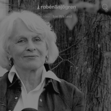
Start
/
Författare & illustratörer
/
Ilon Wikland