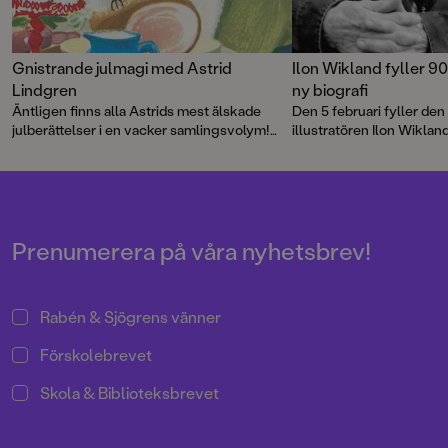
Gnistrande julmagi med Astrid
Ilon Wikland fyller 90
Lindgren
ny biografi
Äntligen finns alla Astrids mest älskade
Den 5 februari fyller den
julberättelser i en vacker samlingsvolym!
illustratören Ilon Wikland
Kom i stämning med Pippi, Madicken, Emil
Rabén & Sjögren genom 
och alla de andra favoritfigurerna. Boken är
Tammers innehållsrika b
lite av en smällkaramell med klassiska
konstnärsliv.
färgillustrationer av bland andra Ilon
Wikland, Björn Berg, Ingrid Vang Nyman och
Eva Eriksson.
Prenumerera på våra nyhetsbrev!
Rabén & Sjögrens vänner
Förskolebrevet
Skola & Biblioteksbrevet