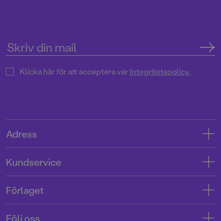
Klicka här för att acceptera vår
Integritetspolicy.
Adress
Adress
Kundservice
08-769 88 00
Kontakta oss
Förlaget
Tryckerigatan 4
Kundservice
Om oss
103 12 Stockholm
Följ oss
Användarvillkor intressenter