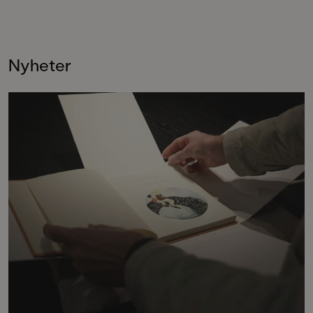
på Mello, och plötsligt är pappas
en bilderbok efter h
skärmtid slut! Hur ska det gå?
Ante! Om att ha en
Komikern och författaren Måns
minst sagt livlig fan
Nilsson står bakom denna fnissiga
och vad är lögn, och
Nyheter
och helgalna berättelse i en
egentligen gränsen? 
uppochnervänd värld. Myllrande
tänkvärt och på pri
bilder att titta länge på av omtyckta
berättarglädjen kansk
Jenny Dahlberg som bland annat
långt.
illustrerat för Kamratposten.Sagt
om första boken – Familjen
Tvärtomsson:"Fart och fläkt och
byxorna på huvudet blir det när
komikern Måns Nilsson och
Kamratpostenfavoriten Jenny
Dahlberg slår sina påsar ihop i
denna galet kaosiga och
medryckande bilderbok." - Erika
Hallhagen tipsar om årets bästa
böcker för barn och unga i
SvD"Mycket underhållande,
särskilt att rutscha med i Jenny
Dahlbergs bilder som inte sitter still
en enda sekund. På vartenda