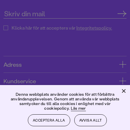
Klicka här för att acceptera vår
Integritetspolicy.
Adress
Adress
Kundservice
08-769 88 00
×
Kontakta oss
Denna webbplats använder cookies för att förbättra
Förlaget
användarupplevelsen. Genom att använda vår webbplats
Tryckerigatan 4
Kundservice
samtycker du till alla cookies i enlighet med vår
cookiepolicy.
Läs mer
Om oss
103 12 Stockholm
Följ oss
Användarvillkor intressenter
Jobba hos oss
ACCEPTERA ALLA
AVVISA ALLT
Org.nr: 556045-7748
Användarvillkor nyhetsbrev
Facebook