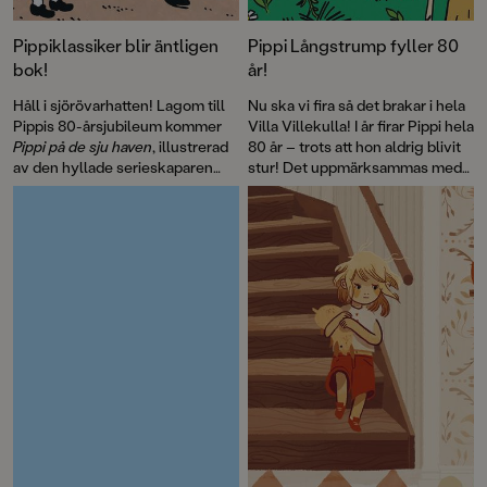
Pippiklassiker blir äntligen
Pippi Långstrump fyller 80
bok!
år!
Håll i sjörövarhatten! Lagom till
Nu ska vi fira så det brakar i hela
Pippis 80-årsjubileum kommer
Villa Villekulla! I år firar Pippi hela
Pippi på de sju haven
, illustrerad
80 år – trots att hon aldrig blivit
av den hyllade serieskaparen
stur! Det uppmärksammas med
Fabian Göranson. Astrid
flera böcker, däribland David
Lindgren skrev ursprungligen
Sundins
Känner du Astrid
detta roliga sjörövaräventyr som
Lindgren
och en
ett filmmanus 1970. Men det här
genomillustrerad version av
är första gången som
Pippi på de sju haven
.
berättelsen blir bok.