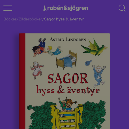
Böcker
/
Bilderböcker
/
Sagor, hyss & äventyr