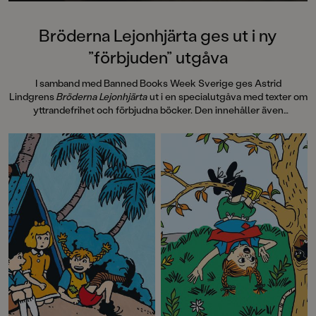
uppslag finns tusen detaljer att
upptäcka. Inte minst delikat är att
följa familjens hund på dess
Bröderna Lejonhjärta ges ut i ny
sniffande äventyr." - Pia Huss,
”förbjuden” utgåva
DN"En bok som kommer att locka
till skratt hos såväl små som stora." -
I samband med Banned Books Week Sverige ges Astrid
BTJ.
Lindgrens
Bröderna Lejonhjärta
ut i en specialutgåva med texter om
yttrandefrihet och förbjudna böcker. Den innehåller även
information om hur
Bröderna Lejonhjärta
spreds i 30 handtillverkade
exemplar, sk Samizdat, via hemliga nätverk i Tjeckoslovakien under
Kalla kriget på 80-talet. Pocketutgåvan avslutas med efterord av
Laurie Halse Anderson, 2023 års mottagare av Astrid Lindgren
Memorial Award, som vi även publicerar här.