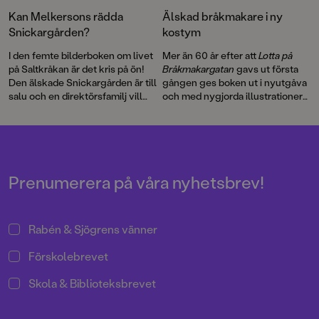
Kan Melkersons rädda
Älskad bråkmakare i ny
Snickargården?
kostym
I den femte bilderboken om livet
Mer än 60 år efter att
Lotta på
på Saltkråkan är det kris på ön!
Bråkmakargatan
gavs ut första
Den älskade Snickargården är till
gången ges boken ut i nyutgåva
salu och en direktörsfamilj vill
och med nygjorda illustrationer
köpa tomten för att riva och
av hyllade Cecilia Heikkilä.
bygga en bungalow …
Illustratören Maria Nilsson Thore
har återigen skapat fenomenala
bilder till Astrid Lindgrens
berättelse.
Prenumerera på våra nyhetsbrev!
Rabén & Sjögrens vänner
Förskolebrevet
Skola & Biblioteksbrevet