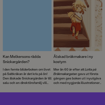
är första gången som
Pippi på de sju haven
.
berättelsen blir bok.
Kan Melkersons rädda
Älskad bråkmakare i ny
Snickargården?
kostym
I den femte bilderboken om livet
Mer än 60 år efter att
Lotta på
på Saltkråkan är det kris på ön!
Bråkmakargatan
gavs ut första
Den älskade Snickargården är till
gången ges boken ut i nyutgåva
salu och en direktörsfamilj vill
och med nygjorda illustrationer
köpa tomten för att riva och
av hyllade Cecilia Heikkilä.
bygga en bungalow …
Illustratören Maria Nilsson Thore
har återigen skapat fenomenala
bilder till Astrid Lindgrens