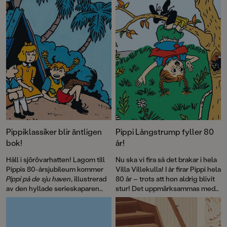
Laurie Halse Anderson, 2023 års mottagare av Astrid Lindgren
Memorial Award, som vi även publicerar här.
Pippiklassiker blir äntligen
Pippi Långstrump fyller 80
bok!
år!
Håll i sjörövarhatten! Lagom till
Nu ska vi fira så det brakar i hela
Pippis 80-årsjubileum kommer
Villa Villekulla! I år firar Pippi hela
Pippi på de sju haven
, illustrerad
80 år – trots att hon aldrig blivit
av den hyllade serieskaparen
stur! Det uppmärksammas med
Fabian Göranson. Astrid
flera böcker, däribland David
Lindgren skrev ursprungligen
Sundins
Känner du Astrid
detta roliga sjörövaräventyr som
Lindgren
och en
ett filmmanus 1970. Men det här
genomillustrerad version av