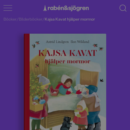
Böcker
/
Bilderböcker
/
Kajsa Kavat hjälper mormor