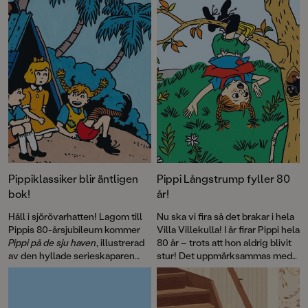
Laurie Halse Anderson, 2023 års mottagare av Astrid Lindgren
Memorial Award, som vi även publicerar här.
Pippiklassiker blir äntligen
Pippi Långstrump fyller 80
bok!
år!
Håll i sjörövarhatten! Lagom till
Nu ska vi fira så det brakar i hela
Pippis 80-årsjubileum kommer
Villa Villekulla! I år firar Pippi hela
Pippi på de sju haven
, illustrerad
80 år – trots att hon aldrig blivit
av den hyllade serieskaparen
stur! Det uppmärksammas med
Fabian Göranson. Astrid
flera böcker, däribland David
Lindgren skrev ursprungligen
Sundins
Känner du Astrid
detta roliga sjörövaräventyr som
Lindgren
och en
ett filmmanus 1970. Men det här
genomillustrerad version av