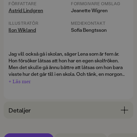
FÖRFATTARE
FORMGIVARE OMSLAG
Astrid Lindgren
Jeanette Wigren
ILLUSTRATÖR
MEDIEKONTAKT
Ilon Wikland
Sofia Bengtsson
Jag vill också gå i skolan, säger Lena som är fem år.
Hon försöker låtsas att hon har en egen skolfröken.
Men det skulle gå ännu bättre att låtsas om hon bara
visste hur det går till i en skola. Och tänk, en morgon
säger hennes storebror Peter att hon får följa med
+ Läs mer
honom och se precis hur det är i hans skola.
Nu kommer Astrid Lindgrens och Ilon Wiklands
älskade bilderbok i vårt Klumpe Dumpe-bibliotek.
Detaljer
Bokinformation
ÅLDERSGRUPP