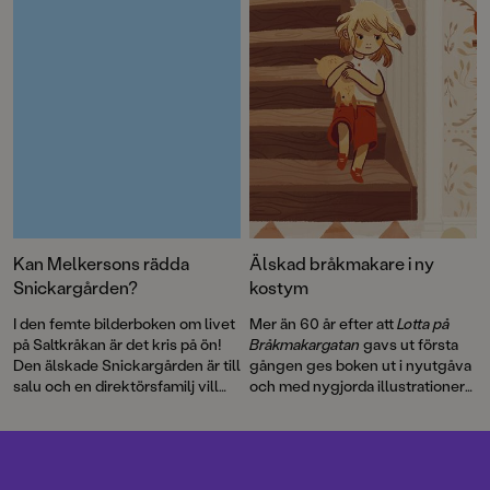
är första gången som
Pippi på de sju haven
.
berättelsen blir bok.
Kan Melkersons rädda
Älskad bråkmakare i ny
Snickargården?
kostym
I den femte bilderboken om livet
Mer än 60 år efter att
Lotta på
på Saltkråkan är det kris på ön!
Bråkmakargatan
gavs ut första
Den älskade Snickargården är till
gången ges boken ut i nyutgåva
salu och en direktörsfamilj vill
och med nygjorda illustrationer
köpa tomten för att riva och
av hyllade Cecilia Heikkilä.
bygga en bungalow …
Illustratören Maria Nilsson Thore
har återigen skapat fenomenala
bilder till Astrid Lindgrens