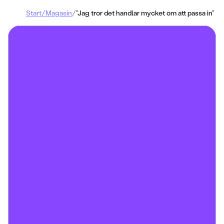
Start
/
Magasin
/
”Jag tror det handlar mycket om att passa in”