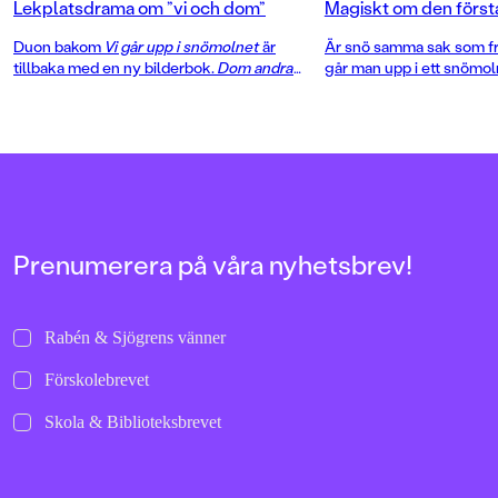
Lekplatsdrama om ”vi och dom”
Magiskt om den först
Duon bakom
Vi går upp i snömolnet
är
Är snö samma sak som fr
tillbaka med en ny bilderbok.
Dom andra
går man upp i ett snömol
bjuder på vardagsdramatik och underbar
det att sitta på en isfläc
humor i text och bild!
bebisbody? Jenny Holmq
Gustavssons bilderbok
V
snömolnet
är en hyllning
fantasin. Allt som är kul, 
Prenumerera på våra nyhetsbrev!
Rabén & Sjögrens vänner
Förskolebrevet
Skola & Biblioteksbrevet