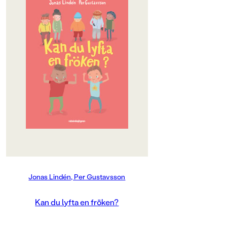
OM BOKEN
Kim är starkast i 1B. Kanske starkast
på hela lågstadiet? Han kan lyfta
nästan allting, till exempel en
fröken, eller en skolbänk, fast Lill-
Jensa sitter ovanpå!
- Wow, säger alla. Kolla på Kim!
Men en dag börjar Adnan i klassen.
Han kan lyfta en skolbänk hur lätt
som helst, fast Lill-Jensa OCH
Malou sitter på! Han kan till och
med lyfta en rektor. Nu börjar en
styrkemätning som snabbt urartar,
för ingen kan väl lyfta en hel
matsal! Eller?
Jonas Lindén, Per Gustavsson
Kan du lyfta en fröken?