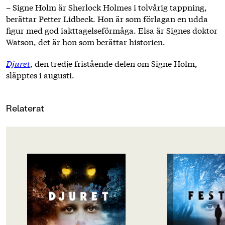
– Signe Holm är Sherlock Holmes i tolvårig tappning,
berättar Petter Lidbeck. Hon är som förlagan en udda
figur med god iakttagelseförmåga. Elsa är Signes doktor
Watson, det är hon som berättar historien.
Djuret
, den tredje fristående delen om Signe Holm,
släpptes i augusti.
Relaterat
OM BOKEN
OM BOKEN
Signe har lämnat London och
Vinnare av Crimeti
flyttat hem till sin kusin Elsa i
barndeckare 2020!
Sverige. En dag hittar de en
medvetslös man i skogen. Han är
Det är fest i villaomr
blodig och de ringer efter
föräldrar har bjudit 