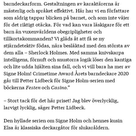
barndeckarform. Gestaltningen av karaktärerna är
mästerlig och språket effektivt. Här har vi en författare
som aldrig tappar blicken på barnet, och som inte väjer
för det riktigt otäcka. För vad kan vara läskigare för ett
barn än vuxenvärldens obegripligheter och
tillkortakommanden? Vi gläds åt att få se ny
stjärndetektiv födas, nära besläktad med den största av
dem alla – Sherlock Holmes. Med samma knivskarpa
intelligens, förnuft och snustorra logik löser den kantiga
och lite udda hjälten sina fall, och vi vill bara ha mer av
Signe Holm! Crimetime Award Årets barndeckare 2020
går till Petter Lidbeck för Signe Holm-serien med
böckerna
Festen
och
Casino
.”
– Stort tack för det här priset! Jag blev överlycklig,
larvigt lycklig, säger Petter Lidbeck.
Den hyllade serien om Signe Holm och hennes kusin
Elsa är klassiska deckargåtor för slukaråldern.