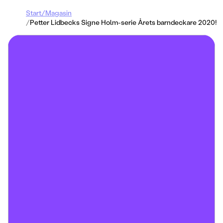
Start
/
Magasin
/
Petter Lidbecks Signe Holm-serie Årets barndeckare 2020!