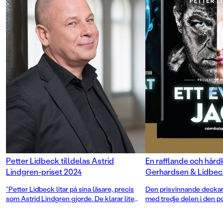
Petter Lidbeck tilldelas Astrid
En rafflande och hårdk
Lindgren-priset 2024
Gerhardsen & Lidbec
”Petter Lidbeck litar på sina läsare, precis
Den prisvinnande deckard
som Astrid Lindgren gjorde. De klarar lite
med tredje delen i den p
farligheter. De kanske till och med växer av
serien.
dem”, skriver juryn i sin motivering.