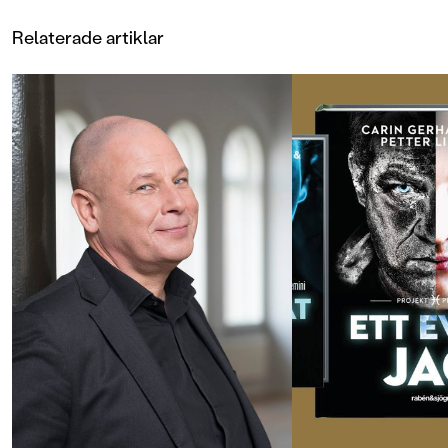
som är bra mycket värre än någon
av dem kunnat ana.
Relaterade artiklar
Ett bättre jag: Projekt Libra är den
efterlängtade fortsättningen på
författarduon Carin Gerhardsens
och Petter Lidbecks gemensamma
spänningsdebut Ett annat jag:
Projekt Gemini. Ett annat jag
nominerades till Crimetime Award
och Barnradions bokpris 2019, och
är vinnare av Barnens romanpris i
Karlstad 2019.