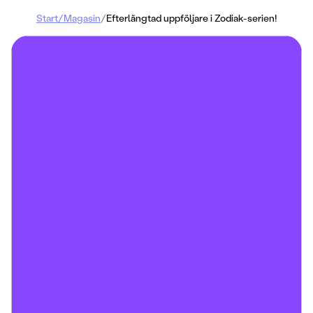
Start
/
Magasin
/
Efterlängtad uppföljare i Zodiak-serien!