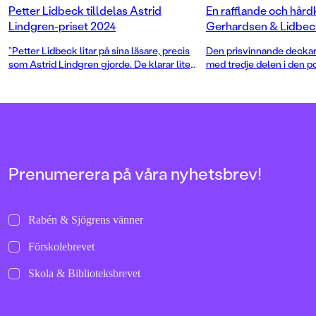
Petter Lidbeck tilldelas Astrid
En rafflande och hårdk
Lindgren-priset 2024
Gerhardsen & Lidbec
”Petter Lidbeck litar på sina läsare, precis
Den prisvinnande deckard
som Astrid Lindgren gjorde. De klarar lite
med tredje delen i den p
farligheter. De kanske till och med växer av
serien.
dem”, skriver juryn i sin motivering.
Prenumerera på våra nyhetsbrev!
Rabén & Sjögrens vänner
Förskolebrevet
Skola & Biblioteksbrevet