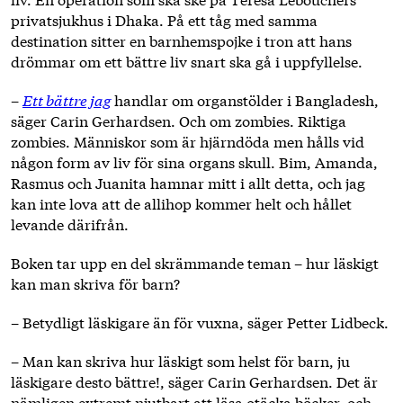
privatsjukhus i Dhaka. På ett tåg med samma
destination sitter en barnhemspojke i tron att hans
drömmar om ett bättre liv snart ska gå i uppfyllelse.
–
Ett bättre jag
handlar om organstölder i Bangladesh,
säger Carin Gerhardsen. Och om zombies. Riktiga
zombies. Människor som är hjärndöda men hålls vid
någon form av liv för sina organs skull. Bim, Amanda,
Rasmus och Juanita hamnar mitt i allt detta, och jag
kan inte lova att de allihop kommer helt och hållet
levande därifrån.
Boken tar upp en del skrämmande teman – hur läskigt
kan man skriva för barn?
– Betydligt läskigare än för vuxna, säger Petter Lidbeck.
– Man kan skriva hur läskigt som helst för barn, ju
läskigare desto bättre!, säger Carin Gerhardsen. Det är
nämligen extremt njutbart att läsa otäcka böcker, och