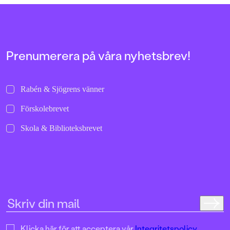
allra första gångerna.
uppochnervänd värl
bilder att titta läng
Jenny Dahlberg som
illustrerat för Kamr
om första boken – F
Tvärtomsson:"Fart o
Prenumerera på våra nyhetsbrev!
byxorna på huvudet 
komikern Måns Nils
Kamratpostenfavori
Dahlberg slår sina p
Rabén & Sjögrens vänner
denna galet kaosiga
medryckande bilderb
Förskolebrevet
Hallhagen tipsar om 
böcker för barn och 
Skola & Biblioteksbrevet
SvD"Mycket underhå
särskilt att rutscha
Dahlbergs bilder som 
en enda sekund. På 
uppslag finns tusen d
upptäcka. Inte minst 
följa familjens hund
sniffande äventyr." -
DN"En bok som komm
till skratt hos såväl 
Klicka här för att acceptera vår
Integritetspolicy.