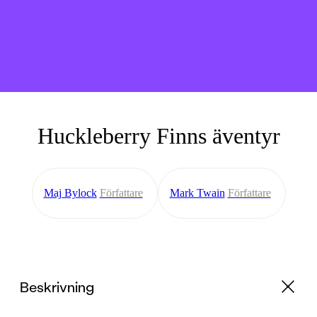
Huckleberry Finns äventyr
Maj Bylock
Författare
Mark Twain
Författare
Beskrivning