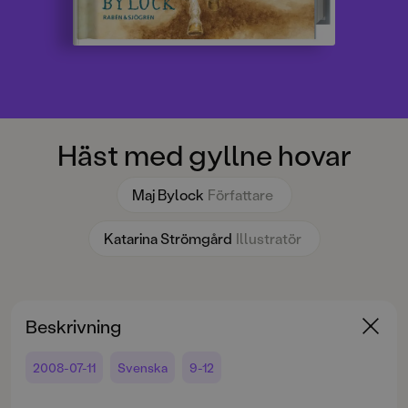
Häst med gyllne hovar
Maj Bylock
Författare
Katarina Strömgård
Illustratör
Beskrivning
2008-07-11
Svenska
9-12