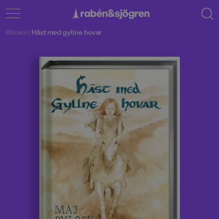
Böcker
/
Häst med gyllne hovar