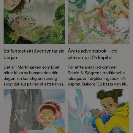
Ett fantastiskt äventyr tar sin
Årets adventsbok – ett
början
juläventyr i 24 kapitel
Det är i Mörkmarken som Enel
För elfte året i rad kommer
råkar kliva av bussen den där
Rabén & Sjögrens traditionella
dagen, en konstig och snårig
julsaga, en högläsningsbok i 24
skog där allt på något sätt känns
kapitel. Bakom ”En bästa vän till
lite fel. Där finns taggiga buskar
jul” står författaren Ylva Karlsson
som verkar röra sig, underliga
och illustratören Katarina
fåglar och en sexbent katt. Och
Strömgård – två
så paddvätten – den slemmiga,
Augustprisvinnare i ett magiskt
morrande varelsen som Enel
fint samarbete. Resultatet är en
måste rädda.
Paddvättens skog
är
saga om sönderälskade
första delen i Mörkmarken, en
julgransprydnader.
antagligen helt sann berättelse