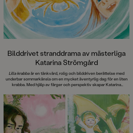
Bilddrivet stranddrama av mästerliga
Katarina Strömgård
Lilla krabba
är en tänkvärd, rolig och bilddriven berättelse med
underbar sommarkänsla om en mycket äventyrlig dag för en liten
krabba. Med hjälp av färger och perspektiv skapar Katarina
Strömgård storslagna scener som doftar av tång, salta hav och
sommar.