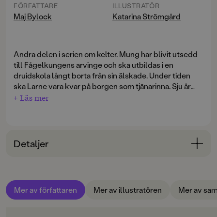
FÖRFATTARE
ILLUSTRATÖR
Maj Bylock
Katarina Strömgård
Andra delen i serien om kelter. Mung har blivit utsedd
till Fågelkungens arvinge och ska utbildas i en
druidskola långt borta från sin älskade. Under tiden
ska Larne vara kvar på borgen som tjänarinna. Sju år
känns som en evighet. Men i borgens stall finns Epon,
+ Läs mer
hästen med de gyllne hovarna. Snart uppdagas också
mörka sanningar som kommer att förändra Larnes liv.
Detaljer
Bokinformation
ÅLDERSGRUPP
Mer av författaren
Mer av illustratören
Mer av sam
9-12
ORIGINALSPRÅK