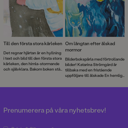
av den prisbelönta duon Ylva
Karlsson och Katarina
Strömgård.
Till den första stora kärleken
Om längtan efter älskad
mormor
Det regnar hjärtan är en hyllning
i text och bild till den första stora
Bilderbokspärla med förtrollande
kärleken, den himla-stormande
bilder! Katarina Strömgård är
och självklara. Bakom boken står
tillbaka med en fristående
debutanten Gloria Kisekka-
uppföljare till älskade En hemlig
Ndawula och Augustprisade
katt. Den här gången handlar det
Katarina Strömgård.
om att inte få hälsa på sin sjuka
mormor – ett ämne som varit
extra aktuellt de senaste åren.
Prenumerera på våra nyhetsbrev!