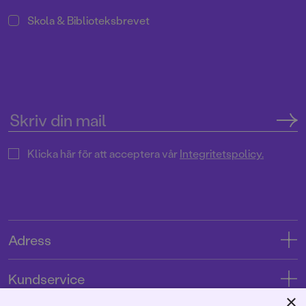
Skola & Biblioteksbrevet
Klicka här för att acceptera vår
Integritetspolicy.
Adress
Adress
Kundservice
08-769 88 00
×
Kontakta oss