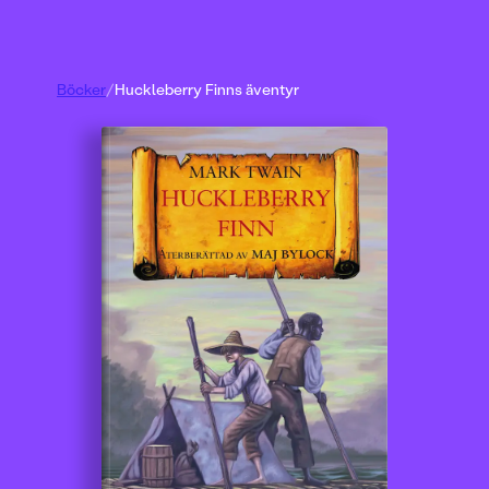
Böcker
/
Huckleberry Finns äventyr