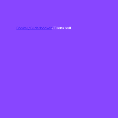
Böcker
/
Bilderböcker
/
Ellens boll