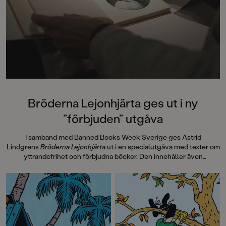
Bröderna Lejonhjärta ges ut i ny
”förbjuden” utgåva
I samband med Banned Books Week Sverige ges Astrid
Lindgrens
Bröderna Lejonhjärta
ut i en specialutgåva med texter om
yttrandefrihet och förbjudna böcker. Den innehåller även
information om hur
Bröderna Lejonhjärta
spreds i 30 handtillverkade
exemplar, sk Samizdat, via hemliga nätverk i Tjeckoslovakien under
Kalla kriget på 80-talet. Pocketutgåvan avslutas med efterord av
Laurie Halse Anderson, 2023 års mottagare av Astrid Lindgren
Memorial Award, som vi även publicerar här.