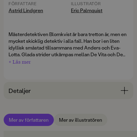
FÖRFATTARE
ILLUSTRATÖR
Astrid Lindgren
Eric Palmquist
Mästerdetektiven Blomkvist är bara tretton år, men en
mycket skicklig detektiv i alla fall. Han bor i en liten
idyllisk småstad tillsammans med Anders och Eva-
Lotta. Glada strider utkämpas mellan De Vita och De
Röda, och allting är så härligt som det bara kan vara när
+ Läs mer
man har sommarlov. Men så händer något som bryter
av leken och kastar mästerdetektiven och hans vänner
in i livsfarliga äventyr. "Ett farligt yrke, detektivyrket",
säger mästerdetektiven. Och han har alldeles rätt.
Detaljer
Boken utkom första gången 1946.
Bokinformation
ÅLDERSGRUPP
Mer av författaren
Mer av illustratören
6-9
ORIGINALTITEL