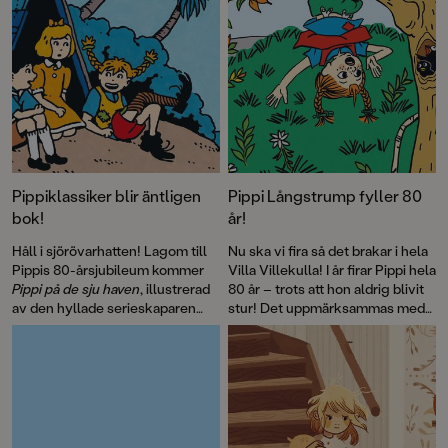
Pippiklassiker blir äntligen
Pippi Långstrump fyller 80
bok!
år!
Håll i sjörövarhatten! Lagom till
Nu ska vi fira så det brakar i hela
Pippis 80-årsjubileum kommer
Villa Villekulla! I år firar Pippi hela
Pippi på de sju haven
, illustrerad
80 år – trots att hon aldrig blivit
av den hyllade serieskaparen
stur! Det uppmärksammas med
Fabian Göranson. Astrid
flera böcker, däribland David
Lindgren skrev ursprungligen
Sundins
Känner du Astrid
detta roliga sjörövaräventyr som
Lindgren
och en
ett filmmanus 1970. Men det här
genomillustrerad version av
är första gången som
Pippi på de sju haven
.
berättelsen blir bok.