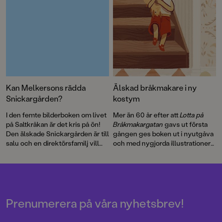
Kan Melkersons rädda
Älskad bråkmakare i ny
Snickargården?
kostym
I den femte bilderboken om livet
Mer än 60 år efter att
Lotta på
på Saltkråkan är det kris på ön!
Bråkmakargatan
gavs ut första
Den älskade Snickargården är till
gången ges boken ut i nyutgåva
salu och en direktörsfamilj vill
och med nygjorda illustrationer
köpa tomten för att riva och
av hyllade Cecilia Heikkilä.
bygga en bungalow …
Illustratören Maria Nilsson Thore
har återigen skapat fenomenala
bilder till Astrid Lindgrens
berättelse.
Prenumerera på våra nyhetsbrev!