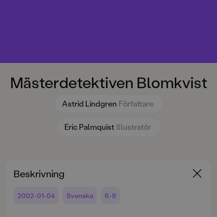
Mästerdetektiven Blomkvist
Astrid Lindgren
Författare
Eric Palmquist
Illustratör
Beskrivning
2002-01-04
Svenska
6-9