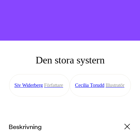
Den stora systern
Siv Widerberg
Författare
Cecilia Torudd
Illustratör
Beskrivning