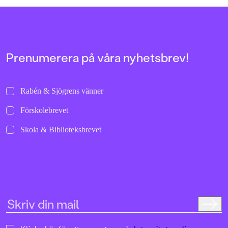
allra första gångerna.
uppochnervänd värl
bilder att titta läng
Jenny Dahlberg som
illustrerat för Kamr
om första boken – F
Tvärtomsson:"Fart o
Prenumerera på våra nyhetsbrev!
byxorna på huvudet 
komikern Måns Nils
Kamratpostenfavori
Dahlberg slår sina p
Rabén & Sjögrens vänner
denna galet kaosiga
medryckande bilderb
Förskolebrevet
Hallhagen tipsar om 
böcker för barn och 
Skola & Biblioteksbrevet
SvD"Mycket underhå
särskilt att rutscha
Dahlbergs bilder som 
en enda sekund. På 
uppslag finns tusen d
upptäcka. Inte minst 
följa familjens hund
sniffande äventyr." -
DN"En bok som komm
till skratt hos såväl 