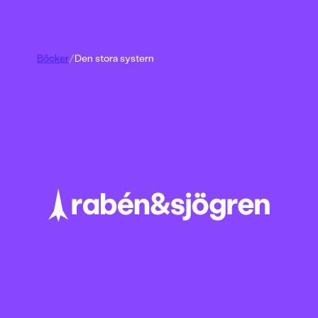
Böcker
/
Den stora systern