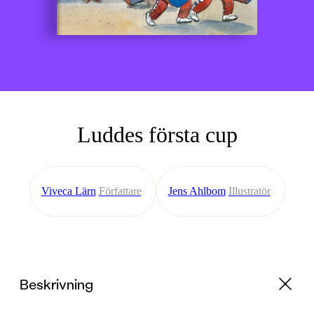
Luddes första cup
Viveca Lärn
Författare
Jens Ahlbom
Illustratör
Beskrivning