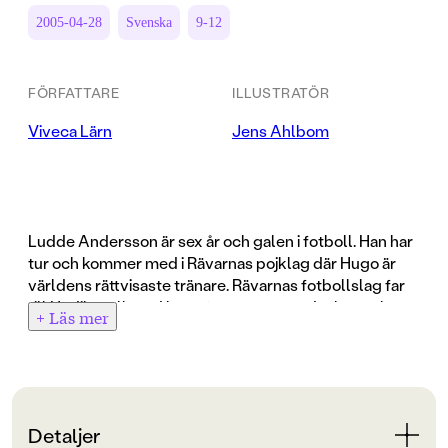
2005-04-28
Svenska
9-12
FÖRFATTARE
ILLUSTRATÖR
Viveca Lärn
Jens Ahlbom
Ludde Andersson är sex år och galen i fotboll. Han har
tur och kommer med i Rävarnas pojklag där Hugo är
världens rättvisaste tränare. Rävarnas fotbollslag far
till Hudiksvall med buss för att möta andra knattelag.
+ Läs mer
Det blir en spännande resa, ibland så spännande att
Ludde önskar att han gillade att bita på naglarna. Det
blir flera rafflande matcher mot andra knattelag, som
Sofforna, Humlorna och Bränslet. Luddes pappa
kommer och tittar på. Han är så stolt att han kan spricka
Detaljer
när Ludde nickar bollen i mål, fast han annars brukar