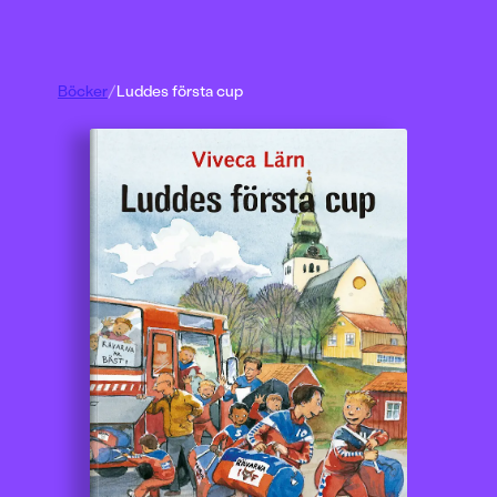
Böcker
/
Luddes första cup