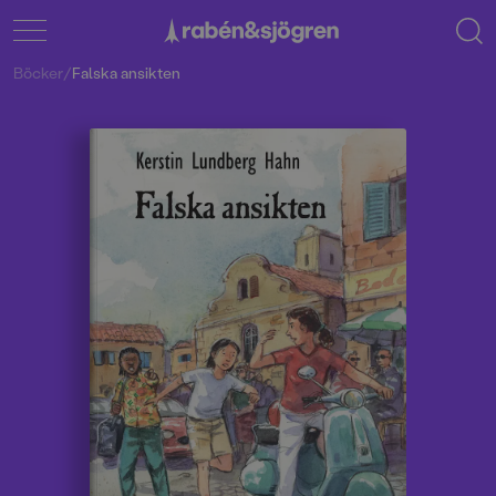
Böcker
/
Falska ansikten