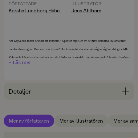
FÖRFATTARE
ILLUSTRATÖR
Kerstin Lundberg Hahn
Jens Ahlbom
När Kajsa och Johan besöker ett museum i Spanien stjäls en av de mest berömda tavlorna mitt
framför deras ögon. Men vem var tjuven? Hur kunde det ske utan att någon såg hur det gick till?
Kajsa och Johan har sina aningar och de inleder en dramatisk tjuvjakt som också bjuder på många
+ Läs mer
överraskningar. En femte spännande bok om Kajsa och Johan.
Kerstin Lundberg Hahn debuterade år 2000 med "Kajsa och fågeltjuvarna", en spännande
barndeckare med mycket humor. Den kom sedan i nyutgåva med nytt omslag och den nya titeln
Detaljer
"Fågeltjuvarna". Med den vann hon Rabén & Sjögrens barnbokstävling 1999. Den följdes av
"Kalla Diamanter" (2002), "Misstänkt ljus" (2003) och "Det glömda guldet" (2004). Här är en
Bokinformation
femte bok, där hon än en gång visar att Kajsa och Johan är unga detektiver att räkna med. Roliga
illustrationer av Jens Ahlbom.
ÅLDERSGRUPP
Mer av författaren
Mer av illustratören
Mer av sam
9-12
ORIGINALSPRÅK