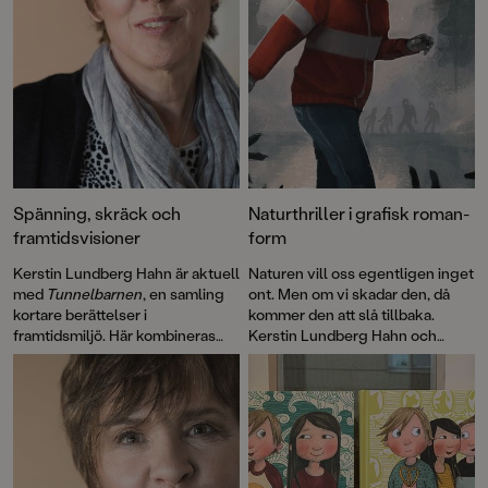
Spänning, skräck och
Naturthriller i grafisk roman-
framtidsvisioner
form
Kerstin Lundberg Hahn är aktuell
Naturen vill oss egentligen inget
med
Tunnelbarnen
, en samling
ont. Men om vi skadar den, då
kortare berättelser i
kommer den att slå tillbaka.
framtidsmiljö. Här kombineras
Kerstin Lundberg Hahn och
nagelbitarspänning med tankar
Elisabeth Widmarks grafiska
om livets små och stora frågor;
roman
Odjuren
är en saga och en
klimatförändringar, klass, natur
thriller, en berättelse om kärlek
på liv och död, vänskap och
och om hämnd, förankrad i
solidaritet, och hur ny teknik
verklighet och fantasi. Det är
påverkar människan.
läskigt, spännande och samtidigt
stämningsfullt.