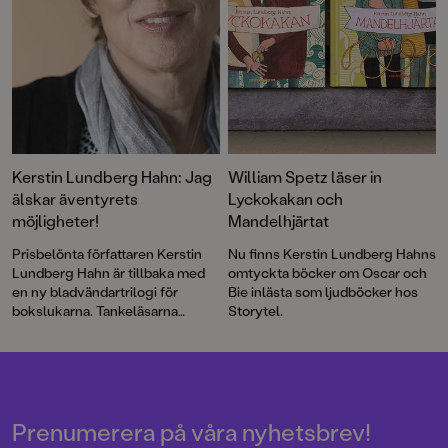
Kerstin Lundberg Hahn: Jag
William Spetz läser in
älskar äventyrets
Lyckokakan och
möjligheter!
Mandelhjärtat
Prisbelönta författaren Kerstin
Nu finns Kerstin Lundberg Hahns
Lundberg Hahn är tillbaka med
omtyckta böcker om Oscar och
en ny bladvändartrilogi för
Bie inlästa som ljudböcker hos
bokslukarna. Tankeläsarna
Storytel.
utspelar sig i ett lätt skruvat
1800-talsgruvsamhälle där
verkligheten har fler
dimensioner än man först anar.
Prenumerera på våra nyhetsbrev!