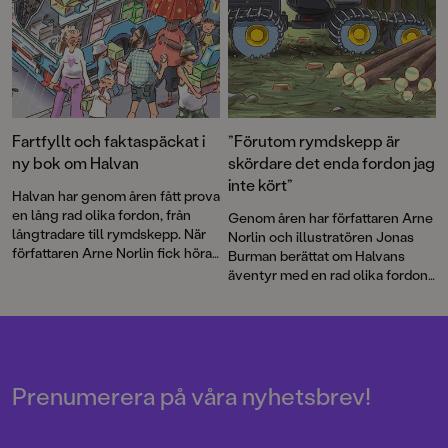
Välkommen till en maxad
bokmånad!
Fartfyllt och faktaspäckat i
”Förutom rymdskepp är
ny bok om Halvan
skördare det enda fordon jag
inte kört”
Halvan har genom åren fått prova
en lång rad olika fordon, från
Genom åren har författaren Arne
långtradare till rymdskepp. När
Norlin och illustratören Jonas
författaren Arne Norlin fick höra
Burman berättat om Halvans
talas om att glassbilsmelodin
äventyr med en rad olika fordon.
används i sökandet efter barn
Nu bär det av ut i skogen. Som
som gått vilse fick Halvan ett
skogsmaskinist får Halvan köra
nytt spännande uppdrag.
den gigantiska skördaren och vi
får lära oss mer om en av
Sveriges grundläggande
näringar. Barnböckerna om
Prenumerera på våra nyhetsbrev!
Halvan har sålt i mer än 2 miljoner
exemplar sedan mitten av 90-
talet!