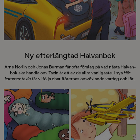
Hallhagen tipsar om årets bästa
böcker för barn och unga i
SvD"Mycket underhållande,
särskilt att rutscha med i Jenny
Dahlbergs bilder som inte sitter still
en enda sekund. På vartenda
uppslag finns tusen detaljer att
upptäcka. Inte minst delikat är att
följa familjens hund på dess
Ny efterlängtad Halvanbok
sniffande äventyr." - Pia Huss,
DN"En bok som kommer att locka
Arne Norlin och Jonas Burman får ofta förslag på vad nästa Halvan-
till skratt hos såväl små som stora." -
bok ska handla om. Taxin är ett av de allra vanligaste. I nya
Här
BTJ.
kommer taxin
får vi följa chaufförernas omväxlande vardag och lära
oss vad en hybridmotor är, hur en taxameter funkar och hur den
första svenska taxin såg ut.