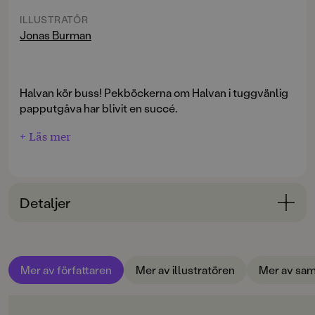
ILLUSTRATÖR
Jonas Burman
Halvan kör buss! Pekböckerna om Halvan i tuggvänlig
papputgåva har blivit en succé.
+ Läs mer
Detaljer
Bokinformation
ÅLDERSGRUPP
Mer av författaren
Mer av illustratören
Mer av sam
0-3
ORIGINALSPRÅK