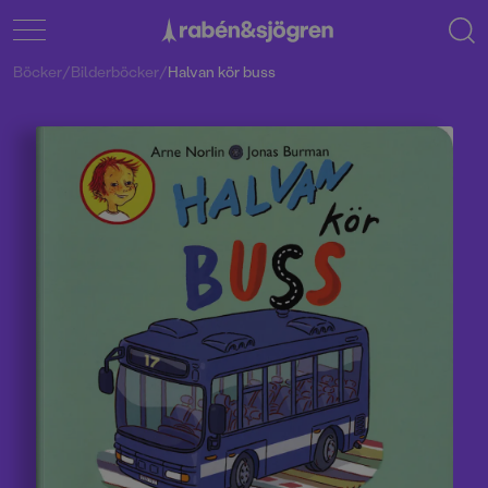
Böcker
/
Bilderböcker
/
Halvan kör buss