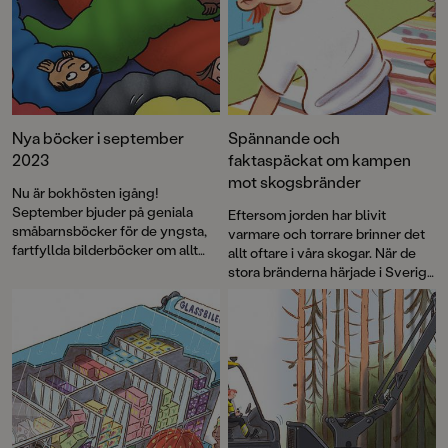
Nya böcker i september
Spännande och
2023
faktaspäckat om kampen
mot skogsbränder
Nu är bokhösten igång!
September bjuder på geniala
Eftersom jorden har blivit
småbarnsböcker för de yngsta,
varmare och torrare brinner det
fartfyllda bilderböcker om allt
allt oftare i våra skogar. När de
från lavakatastrofer och
stora bränderna härjade i Sverige
pyjamaspartyn till försvunna
2018 uppstod idén att skapa en
katter och gosedjursflamingos.
faktabok för barn och låta Arne
Ett nytt busigt äventyr med
Norlins och Jonas Burmans
Sommarskuggan, grymma
populära barnbokskaraktär
debutromaner, pricksäkra dikter
Halvan prova på
av Lena Sjöberg, kusliga och
brandflygaryrket.
gripande berättelser av Mats
Strandberg och Oskar Kroon.
Och mycket, mycket mer.