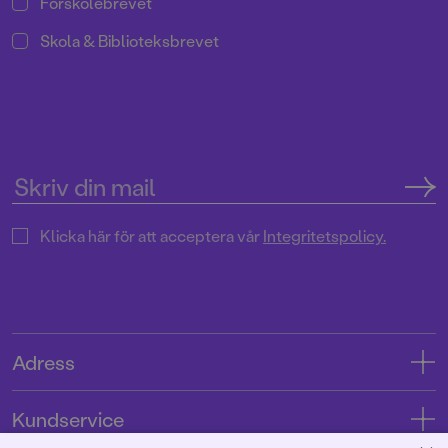
Förskolebrevet
Skola & Biblioteksbrevet
Klicka här för att acceptera vår
Integritetspolicy.
Adress
Adress
Kundservice
08-769 88 00