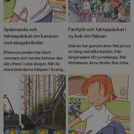
Spännande och
Fartfyllt och faktaspäckat i
faktaspäckat om kampen
ny bok om Halvan
mot skogsbränder
Halvan har genom åren fått prova
en lång rad olika fordon, från
Eftersom jorden har blivit
långtradare till rymdskepp. När
varmare och torrare brinner det
författaren Arne Norlin fick höra
allt oftare i våra skogar. När de
talas om att glassbilsmelodin
stora bränderna härjade i Sverige
används i sökandet efter barn
2018 uppstod idén att skapa en
som gått vilse fick Halvan ett
faktabok för barn och låta Arne
nytt spännande uppdrag.
Norlins och Jonas Burmans
populära barnbokskaraktär
Halvan prova på
brandflygaryrket.