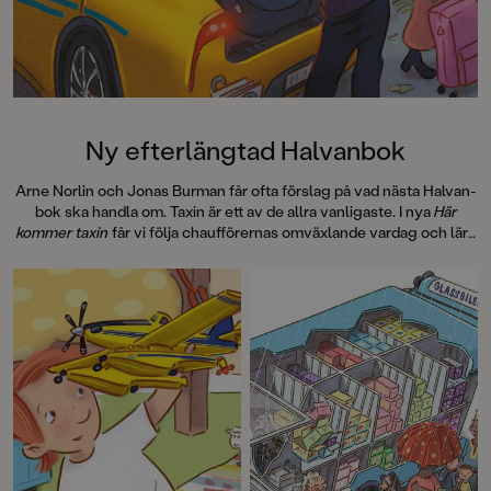
SvD"Mycket underhållande,
särskilt att rutscha med i Jenny
Dahlbergs bilder som inte sitter still
en enda sekund. På vartenda
uppslag finns tusen detaljer att
upptäcka. Inte minst delikat är att
följa familjens hund på dess
Ny efterlängtad Halvanbok
sniffande äventyr." - Pia Huss,
DN"En bok som kommer att locka
Arne Norlin och Jonas Burman får ofta förslag på vad nästa Halvan-
till skratt hos såväl små som stora." -
bok ska handla om. Taxin är ett av de allra vanligaste. I nya
Här
BTJ.
kommer taxin
får vi följa chaufförernas omväxlande vardag och lära
oss vad en hybridmotor är, hur en taxameter funkar och hur den
första svenska taxin såg ut.