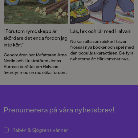
”Förutom rymdskepp är
Läs, lek och lär med Halvan!
skördare det enda fordon jag
Nu kan alla som älskar Halvan
inte kört”
frossa i nya böcker och spel med
den populära karaktären. De fyra
Genom åren har författaren Arne
nyheterna är: Här kommer nya
Norlin och illustratören Jonas
ambulansen, Lek med fordon,
Burman berättat om Halvans
Fordonsjakten och Här kommer
äventyr med en rad olika fordon.
alla fordonen: pekbok och
Nu bär det av ut i skogen. Som
kubpussel.
skogsmaskinist får Halvan köra
den gigantiska skördaren och vi
får lära oss mer om en av
Sveriges grundläggande
näringar. Barnböckerna om
Prenumerera på våra nyhetsbrev!
Halvan har sålt i mer än 2 miljoner
exemplar sedan mitten av 90-
talet!
Rabén & Sjögrens vänner