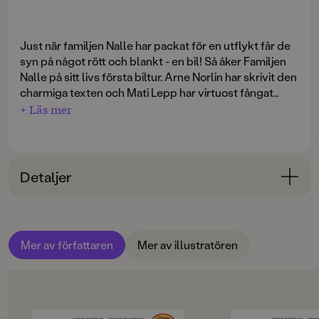
Just när familjen Nalle har packat för en utflykt får de
syn på något rött och blankt - en bil! Så åker Familjen
Nalle på sitt livs första biltur. Arne Norlin har skrivit den
charmiga texten och Mati Lepp har virtuost fångat
stämningen från den äventyrliga sommardagen.
+ Läs mer
Den perfekta nallebilderboken för 2-3-åringar.
Detaljer
Bokinformation
ÅLDERSGRUPP
Mer av författaren
Mer av illustratören
0-3
ORIGINALSPRÅK
Svenska
OM BOKEN
OM BOKEN