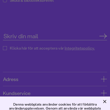
Skola & Biblioteksbrevet
Klicka här för att acceptera vår
Integritetspolicy.
Adress
Adress
Kundservice
08-769 88 00
×
Kontakta oss
Denna webbplats använder cookies för att förbättra
Förlaget
användarupplevelsen. Genom att använda vår webbplats
Tryckerigatan 4