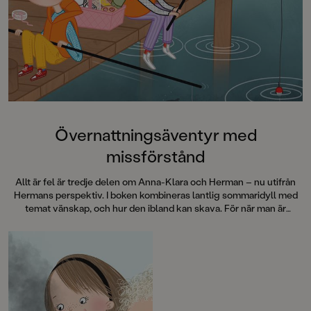
medryckande bilderb
Hallhagen tipsar om 
böcker för barn och 
SvD"Mycket underhå
särskilt att rutscha
Dahlbergs bilder som 
en enda sekund. På 
uppslag finns tusen d
upptäcka. Inte minst 
följa familjens hund
Övernattningsäventyr med
sniffande äventyr." -
missförstånd
DN"En bok som komm
till skratt hos såväl 
Allt är fel är tredje delen om Anna-Klara och Herman – nu utifrån
BTJ.
Hermans perspektiv. I boken kombineras lantlig sommaridyll med
temat vänskap, och hur den ibland kan skava. För när man är
bortrest är ju allt så … annorlunda.