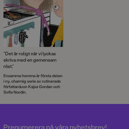
”Det är roligt när vi lyckas
skriva med en gemensam
röst.”
Ensamma hemma är första delen
i ny, charmig serie av rutinerade
författarduon Kajsa Gordan och
Sofia Nordin.
Prenumerera på våra nyhetsbrev!