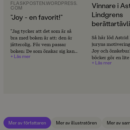
Svenska
FLASKPOSTEN.WORDPRESS.
Vinnare i As
COM
Lindgrens
SPRÅK
”Joy - en favorit!”
Svenska
berättartävl
"Jag tycker att det som är så
SERIE
Så här löd Astrid
bra med boken är att: den är
Joy
juryns motivering
jätterolig. För vem passar
Joy och önskebur
boken: De som önskar sig kan
PUBLICERINGSDATUM
+ Läs mer
böcker gör en lite
ha en sån."Evin, 11 år, gm
2007-11-13
+ Läs mer
Joy och önskebur
Flaskposten
sådan. Det är en g
LÄSORDNING
träffa den sjuåri
1
möta hennes tjoc
Produktion
mamma nakenmod
liksom hennes sy
MILJÖMÄRKNING
kompisar. I Joy o
Nej
önskeburken möte
vanlig, ovanlig vä
CE-MÄRKNING
Mer av författaren
Mer av illustratören
Mer av sam
konsekvent sedd u
Nej