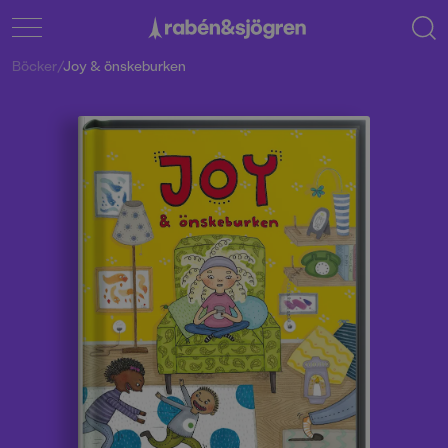
Böcker
/
Joy & önskeburken