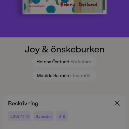
Joy & önskeburken
Helena Östlund
Författare
Matilda Salmén
Illustratör
Beskrivning
2007-11-13
Svenska
6-9