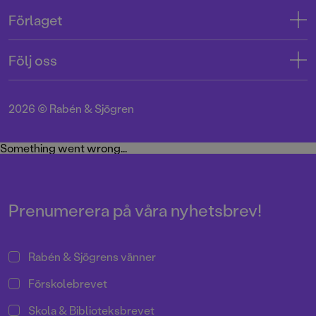
Kontakta oss
Förlaget
Tryckerigatan 4
Kundservice
Om oss
103 12 Stockholm
Följ oss
Användarvillkor intressenter
Jobba hos oss
Org.nr: 556045-7748
Användarvillkor nyhetsbrev
Facebook
Manus
2026
©
Rabén & Sjögren
Integritetspolicy
Instagram
Medarbetare
Cookie Policy
Twitter
Something went wrong...
Miljö och hållbarhet
Pressrum
Prenumerera på våra nyhetsbrev!
Rabén & Sjögrens vänner
Förskolebrevet
Skola & Biblioteksbrevet