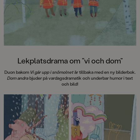
medryckande bilderbok." - Erika
Hallhagen tipsar om årets bästa
böcker för barn och unga i
SvD"Mycket underhållande,
särskilt att rutscha med i Jenny
Dahlbergs bilder som inte sitter still
en enda sekund. På vartenda
uppslag finns tusen detaljer att
upptäcka. Inte minst delikat är att
följa familjens hund på dess
Lekplatsdrama om ”vi och dom”
sniffande äventyr." - Pia Huss,
DN"En bok som kommer att locka
Duon bakom
Vi går upp i snömolnet
är tillbaka med en ny bilderbok.
till skratt hos såväl små som stora." -
Dom andra
bjuder på vardagsdramatik och underbar humor i text
BTJ.
och bild!