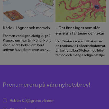
Kärlek, lögner och marsvin
– Det finns inget som slår
ens egna fantasier och lekar
Får man verkligen aldrig ljuga?
Kanske om man är riktigt riktigt
Per Gustavsson är tillbaka med
kär? I andra boken om Berit
en roadmovie i bilderboksformat.
erövrar huvudpersonen en ny
En fartfylld berättelse med högt
vän med hjälp av en ganska
tempo och många roliga detaljer
opraktisk lögn.
att titta på. Men det är inte den
nya lekplatsen som är äventyret,
det är resan dit! Med lekens hjälp
och gränslös fantasi kan vad
som helst hända.
Prenumerera på våra nyhetsbrev!
Rabén & Sjögrens vänner