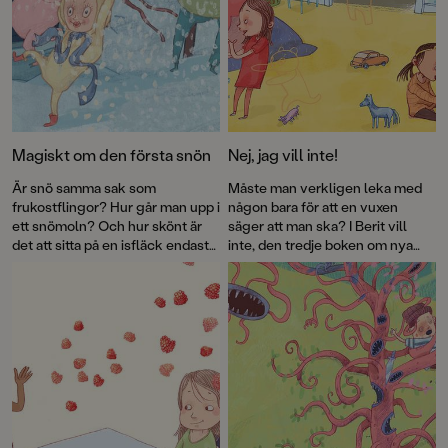
Magiskt om den första snön
Nej, jag vill inte!
Är snö samma sak som
Måste man verkligen leka med
frukostflingor? Hur går man upp i
någon bara för att en vuxen
ett snömoln? Och hur skönt är
säger att man ska? I Berit vill
det att sitta på en isfläck endast
inte, den tredje boken om nya
iklädd en bebisbody? Jenny
favoritkaraktären Berit, tussas
Holmqvist och Per Gustavssons
två barn ihop mot sin vilja.
bilderbok
Vi går upp i snömolnet
är en hyllning till snön, leken och
fantasin. Allt som är kul, helt
enkelt.