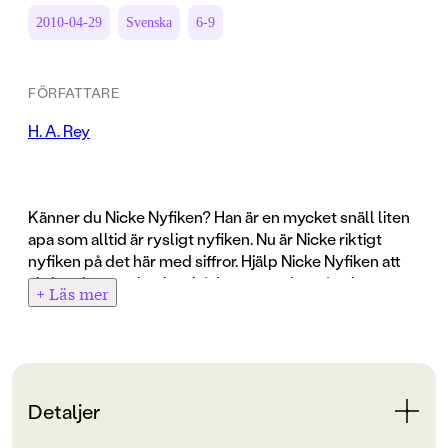
2010-04-29
Svenska
6-9
FÖRFATTARE
H. A. Rey
Känner du Nicke Nyfiken? Han är en mycket snäll liten
apa som alltid är rysligt nyfiken. Nu är Nicke riktigt
nyfiken på det här med siffror. Hjälp Nicke Nyfiken att
skriva siffror och räkna både stora och små saker.
+ Läs mer
:
Detaljer