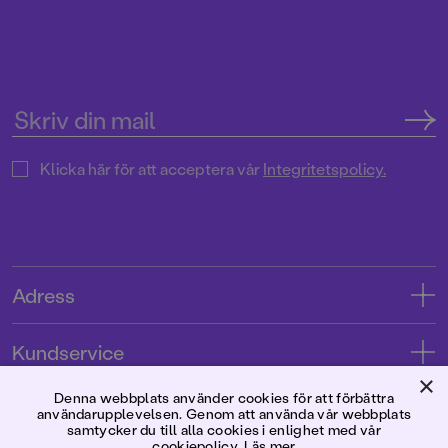
Klicka här för att acceptera vår
Integritetspolicy.
Adress
Adress
Kundservice
08-769 88 00
×
Kontakta oss
Denna webbplats använder cookies för att förbättra
Förlaget
användarupplevelsen. Genom att använda vår webbplats
Tryckerigatan 4
Kundservice
samtycker du till alla cookies i enlighet med vår
cookiepolicy.
Läs mer
Om oss