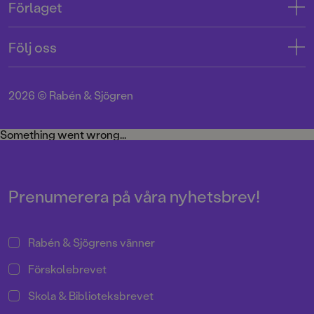
Förlaget
Tryckerigatan 4
Kundservice
Om oss
103 12 Stockholm
Följ oss
Användarvillkor intressenter
Jobba hos oss
Org.nr: 556045-7748
Användarvillkor nyhetsbrev
Facebook
Manus
2026
©
Rabén & Sjögren
Integritetspolicy
Instagram
Medarbetare
Cookie Policy
Twitter
Something went wrong...
Miljö och hållbarhet
Pressrum
Prenumerera på våra nyhetsbrev!
Rabén & Sjögrens vänner
Förskolebrevet
Skola & Biblioteksbrevet