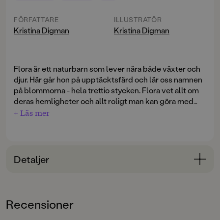
FÖRFATTARE
ILLUSTRATÖR
Kristina Digman
Kristina Digman
Flora är ett naturbarn som lever nära både växter och
djur. Här går hon på upptäcktsfärd och lär oss namnen
på blommorna - hela trettio stycken. Flora vet allt om
deras hemligheter och allt roligt man kan göra med
dem!
+ Läs mer
En magisk och enkel faktabok. Boken följer årstiderna
och avslutas med ett litet aktivitetsuppslag som
passar förskolebarnen och deras föräldrar.
Detaljer
Miniböckerna vill man ha på direkten. Allihop!
Behändiga att ge bort i present, att ta med på resan - ja,
Bokinformation
att alltid kunna bära med sig. Älskade bilderböcker har
ÅLDERSGRUPP
blivit nya, fina små läsjuveler.
Recensioner
3-6