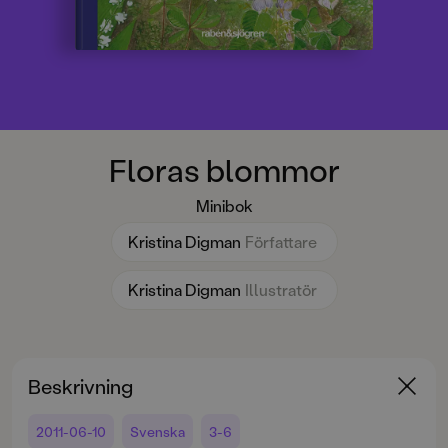
Floras blommor
Minibok
Kristina Digman
Författare
Kristina Digman
Illustratör
Beskrivning
2011-06-10
Svenska
3-6