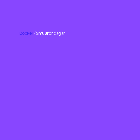
Böcker
/
Smultrondagar