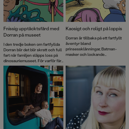
Fnissig upptäcktsfärd med
Kaosigt och roligt på loppis
Dorran på museet
Dorran är tillbaka på ett fartfyllt
äventyr bland
I den tredje boken om fartfyllda
prinsessklänningar, Batman-
Dorran blir det blir skratt och full
masker och lockande
fart när familjen släpps loss på
kakbufféer. Svettigt för mamma
dinosauriemuseet. För varför får
som dessutom har lillebror att
man inte vara naken hos
hålla rätt på… Här är en ny
spinosaurusen egentligen? Och
kärleksfull berättelse om Dorran
ja, boken är based on a true story.
som många barnfamiljer kan
känna igen sig i.