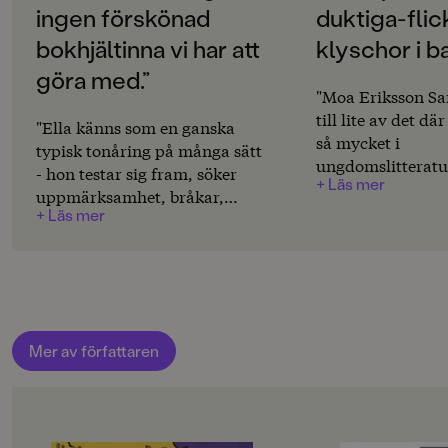
Svenska
ingen förskönad
duktiga-flic
bokhjältinna vi har att
klyschor i b
PUBLICERINGSDATUM
2011-09-15
göra med.”
"Moa Eriksson Sa
Produktion
till lite av det d
"Ella känns som en ganska
så mycket i
typisk tonåring på många sätt
MILJÖMÄRKNING
ungdomslitteratu
Nej
- hon testar sig fram, söker
+ Läs mer
tjej som gör som 
uppmärksamhet, bråkar,
att följa redan g
CE-MÄRKNING
+ Läs mer
festar och grubblar. Jag gillar
och normer. Ella 
Nej
henne för att hon känns så
duktiga-flickor-k
levande och mångsidig -
Produktdetaljer
baken medan hon
ibland är hon rolig, ibland sur
pojkar på löpand
och missunnsam."
ISBN
Böcker rockar fet
Boklandskap
9789129677621
Mer av författaren
ANTAL SIDOR
256
RYGGBREDD (MM)