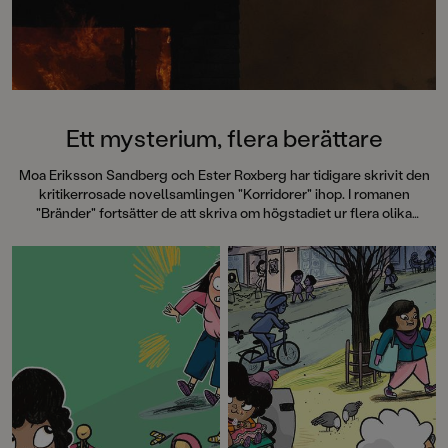
Ett mysterium, flera berättare
Moa Eriksson Sandberg och Ester Roxberg har tidigare skrivit den
kritikerrosade novellsamlingen "Korridorer" ihop. I romanen
"Bränder" fortsätter de att skriva om högstadiet ur flera olika
personers perspektiv. Om kärlek, vänskap och mobbning. Om
klass, hemligheter, skam och jublande lycka.