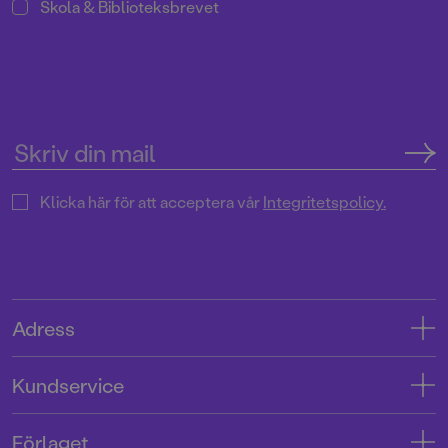
Skola & Biblioteksbrevet
Klicka här för att acceptera vår
Integritetspolicy.
Adress
Adress
Kundservice
08-769 88 00
Kontakta oss
Förlaget
Tryckerigatan 4