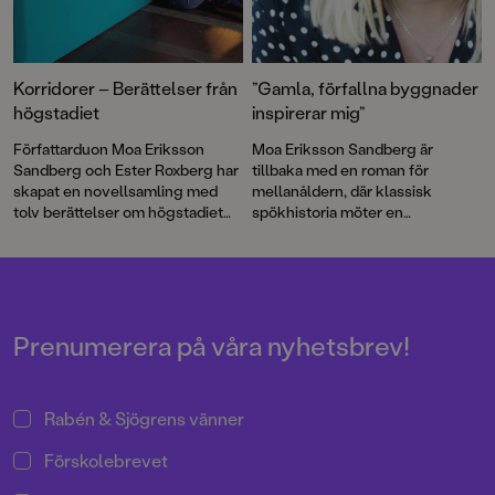
Korridorer – Berättelser från
”Gamla, förfallna byggnader
högstadiet
inspirerar mig”
Författarduon Moa Eriksson
Moa Eriksson Sandberg är
Sandberg och Ester Roxberg har
tillbaka med en roman för
skapat en novellsamling med
mellanåldern, där klassisk
tolv berättelser om högstadiet
spökhistoria möter en
som vränger och kränger och
inspirerande berättelse om att
skaver. Om kärlek, vänskap och
hitta sig själv.
hjärtesorg. Om rasism, klass och
revansch. Om hemligheter, skam
och jublande lycka. Vi bjuder på
en novell ur boken!
Prenumerera på våra nyhetsbrev!
Rabén & Sjögrens vänner
Förskolebrevet