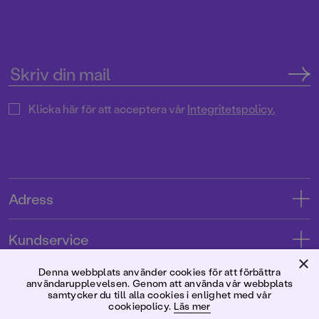
Klicka här för att acceptera vår
Integritetspolicy.
Adress
Adress
Kundservice
08-769 88 00
×
Kontakta oss
Denna webbplats använder cookies för att förbättra
Förlaget
användarupplevelsen. Genom att använda vår webbplats
Tryckerigatan 4
Kundservice
samtycker du till alla cookies i enlighet med vår
cookiepolicy.
Läs mer
Om oss
103 12 Stockholm