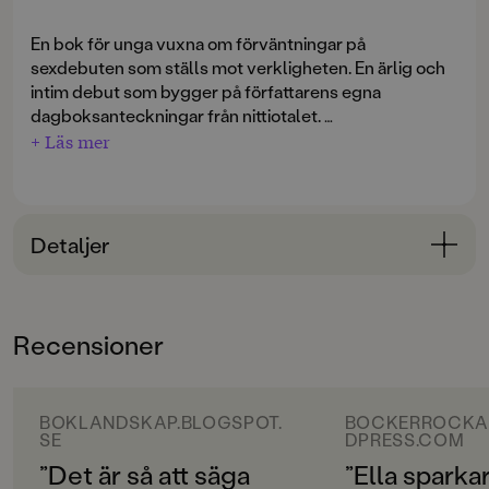
En bok för unga vuxna om förväntningar på
sexdebuten som ställs mot verkligheten. En ärlig och
intim debut som bygger på författarens egna
dagboksanteckningar från nittiotalet.
+ Läs mer
Ella är sexton år och har precis börjat på
teaterprogrammet på gymnasiet i Halmstad. Hon
drömmer om att bli skådis och få spela mot Jonas
Malmsjö på Dramaten. Målmedvetet letar hon också
Detaljer
efter söta pojkar att ha sex med. Hon vill ha kul och är
egentligen inte ute efter ett långvarigt förhållande.
Bokinformation
Men Ella blir mot sin vilja den som killarna vill ha för en
ÅLDERSGRUPP
natt men ändå ser ner på. Och ibland gör det ont. Var
Recensioner
unga vuxna
går gränsen? Och varför kan inte en tjej få vara en
player?
ORIGINALSPRÅK
Svenska
BOKLANDSKAP.BLOGSPOT.
BOCKERROCKA
SE
DPRESS.COM
SPRÅK
”Det är så att säga
”Ella sparkar