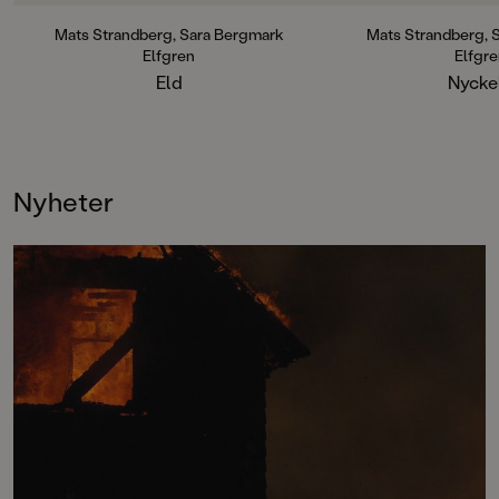
Nyckeln) har trollbundit läsare
sedan starten och hittar ständigt
Mats Strandberg, Sara Bergmark
Mats Strandberg, 
nya fans. Sammanlagt har böckerna
Elfgren
Elfgr
sålt i en miljon exemplar världen
Eld
Nycke
över.
Nyheter