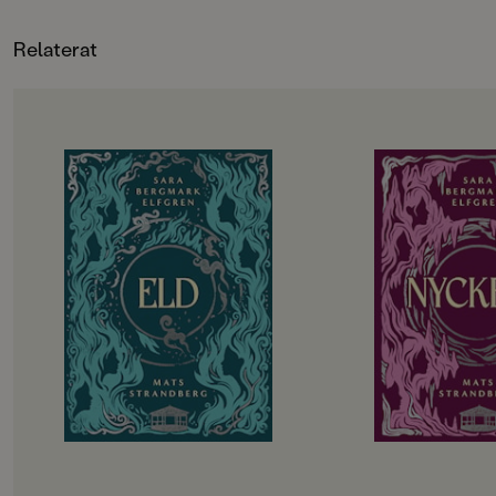
de fristående böckerna Gulliga
mobbning. Om klass,
lillebror, Dorran går på loppis och
skam och jublande l
Relaterat
Dorran och dinosarna.
OM BOKEN
OM BOKEN
De utvalda ska börja andra året på
Det har gått drygt 
gymnasiet. Hela sommarlovet har
tragedin i Engelsfo
de hållit andan i väntan på
gympasal. De utvalda
demonernas nästa drag. Men hotet
att återhämta sig in
kommer från ett håll de aldrig
vänds upp och ner i
kunnat förutse. Det blir alltmer
besvaras. Hemlighete
uppenbart att något är väldigt,
Lojaliteter prövas. T
väldigt fel i Engelsfors. Det
att rinna ut och till 
förflutna vävs ihop med nuet. De
utvalda bara vara sä
levande möter de döda. De utvalda
Allt kommer att förä
knyts allt tätare till varandra och
påminns återigen om att magi inte
kan lindra olycklig kärlek eller laga
krossade hjärtan.
Engelsforstrilogin (Cirkeln, Eld och