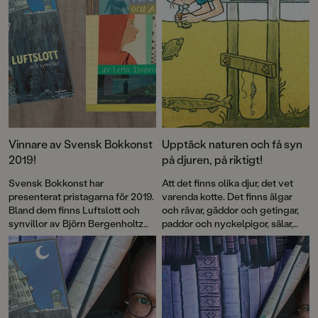
Vinnare av Svensk Bokkonst
Upptäck naturen och få syn
2019!
på djuren, på riktigt!
Svensk Bokkonst har
Att det finns olika djur, det vet
presenterat pristagarna för 2019.
varenda kotte. Det finns älgar
Bland dem finns Luftslott och
och rävar, gäddor och getingar,
synvillor av Björn Bergenholtz
paddor och nyckelpigor, sälar,
och Min syster är ett spöke av
maskar, kråkor, fjärilar och många
Lena Sjöberg.
fler. Men hur får man se dem i
verkligheten? Det vet Björn
Bergenholtz som i en ny bok
delar med sig av sina bästa tips.