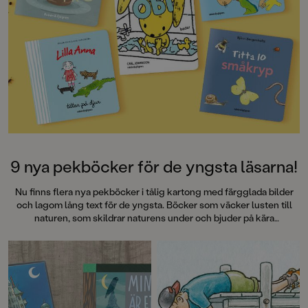
9 nya pekböcker för de yngsta läsarna!
Nu finns flera nya pekböcker i tålig kartong med färgglada bilder
och lagom lång text för de yngsta. Böcker som väcker lusten till
naturen, som skildrar naturens under och bjuder på kära
återseenden med Alfons Åberg, Lilla Anna och den lilla kaninen
Obi. Böcker som tål att läsas om och om igen!