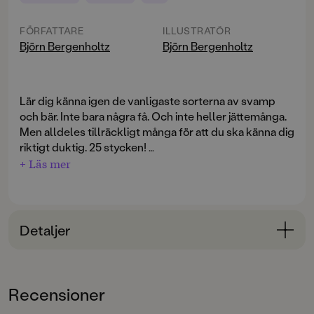
FÖRFATTARE
ILLUSTRATÖR
Björn Bergenholtz
Björn Bergenholtz
Lär dig känna igen de vanligaste sorterna av svamp
och bär. Inte bara några få. Och inte heller jättemånga.
Men alldeles tillräckligt många för att du ska känna dig
riktigt duktig. 25 stycken!
+ Läs mer
Här kommer fortsättningen på den nya serien moderna
naturböcker. Roliga fakta som ger mersmak.
I korta texter och med tydliga bilder berättar Björn
Detaljer
Bergenholtz om allt från goda karljohansvampar och
blåbär till giftiga flugsvampar och ormbär. Om man
Bokinformation
tänkt äta det som plockas är det extra viktigt att känna
ÅLDERSGRUPP
igen det man hittar! Vilka är godast att plocka och vilka
Recensioner
3-6
ska du absolut låta bli?