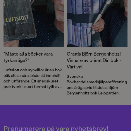
”Måste alla böcker vara
Grattis Björn Bergenholtz!
fyrkantiga?”
Vinnare av priset Din bok -
Vårt val
Luftslott och synvillor är en bok
olik alla andra, både till innehåll
Svenska
och utförande. Ett snedskuret
Bokhandelsmedhjälpareförening
praktverk i stort format fyllt av
ens årliga pris tilldelas Björn
tankeväckande bilder i Björn
Bergenholtz bok Lejoparden.
Bergenholtz omisskännliga stil.
Prenumerera på våra nyhetsbrev!