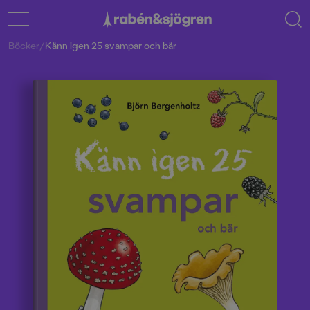
Böcker
/
Känn igen 25 svampar och bär