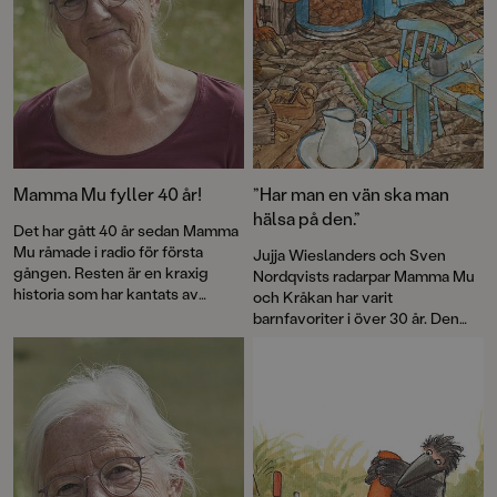
Mamma Mu fyller 40 år!
”Har man en vän ska man
hälsa på den.”
Det har gått 40 år sedan Mamma
Mu råmade i radio för första
Jujja Wieslanders och Sven
gången. Resten är en kraxig
Nordqvists radarpar Mamma Mu
historia som har kantats av
och Kråkan har varit
försäljningssuccé, roliga visor
barnfavoriter i över 30 år. Den
och priser – och framför allt
nya bilderboken
Mamma Mu blir
kärlek till fantasin. Nu firas
ledsen
är en varm berättelse om
jubileet med en ny pekbok:
vänskap och försoning.
Kråkans kläder
.