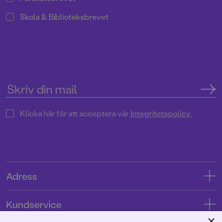
Skola & Biblioteksbrevet
Klicka här för att acceptera vår
Integritetspolicy.
Adress
Adress
Kundservice
08-769 88 00
×