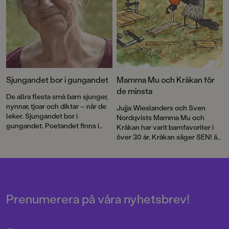
Sjungandet bor i gungandet
Mamma Mu och Kråkan för
de minsta
De allra flesta små barn sjunger,
nynnar, tjoar och diktar – när de
Jujja Wieslanders och Sven
leker. Sjungandet bor i
Nordqvists Mamma Mu och
gungandet. Poetandet finns i
Kråkan har varit barnfavoriter i
spretandet med armar och ben
över 30 år. Kråkan säger SEN! är
och med orden som ska
en ny, underfundig berättelse för
formuleras, skriver Jujja
de allra yngsta läsarna.
Wieslander.
Prenumerera på våra nyhetsbrev!