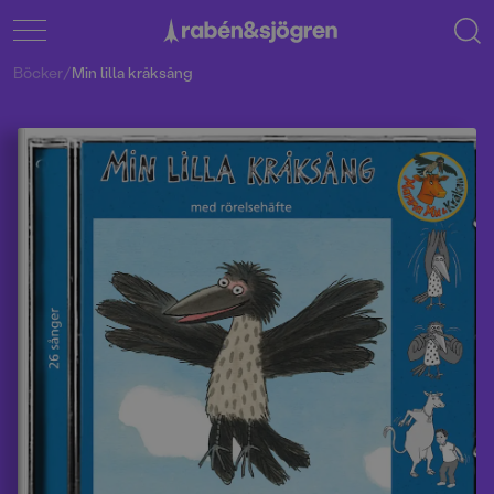
Böcker
/
Min lilla kråksång