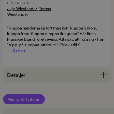
FÖRFATTARE
Jujja Wieslander
,
Tomas
Wieslander
"Klappa händerna så fort man kan, klappa bakom,
klappa fram. Klappa rumpan lite grann." Här finns
klassiker bland rörelsevisor. Alla sätt att röra sig - från
"Vipp-på-rumpan-affärn" till "Prick stilla".
+ Läs mer
Innehåller 25 rörelselekar och vardagsvisor:
Min lilla kråksång; Klappa händerna; Kommer du
tillbaka; Vår lilla fru katt; Fem fina fåglar; Gunga lite
grann; Vet du vad en baby kan; Ramma ramma;
Detaljer
Musens visa; Soldaten går; Elefantljud; Vipp-på-
rumpan-affärn; Snö i ögonen; Någon gånglåt; Plaskvåt
Bokinformation
gånglåt; Nog händer det; Dykarvisan; Bulleribjörk;
ÅLDERSGRUPP
Åskan går; Små cyklar; Sparka med lilla benet;
Mer av författaren
3-6
Gåpåtå; Snubbeli; Tröstvisan; Prick stilla.
ORIGINALSPRÅK
Barnmusik.