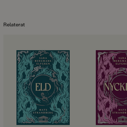
Forslind, Ellen Karlsson, Laura Di
Francesco, Ulf Löfgren, Katarina Kuick,
Johanna Kristiansson, Poul Ströyer,
Lotta Geffenblad, Sanna Borell
Relaterat
OM BOKEN
OM BOKEN
De utvalda ska börja andra året på
Det har gått drygt 
gymnasiet. Hela sommarlovet har
tragedin i Engelsfo
de hållit andan i väntan på
gympasal. De utvalda
demonernas nästa drag. Men hotet
att återhämta sig in
kommer från ett håll de aldrig
vänds upp och ner i
kunnat förutse. Det blir alltmer
besvaras. Hemlighete
uppenbart att något är väldigt,
Lojaliteter prövas. T
väldigt fel i Engelsfors. Det
att rinna ut och till 
förflutna vävs ihop med nuet. De
utvalda bara vara sä
levande möter de döda. De utvalda
Allt kommer att förä
knyts allt tätare till varandra och
påminns återigen om att magi inte
kan lindra olycklig kärlek eller laga