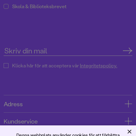
Skola & Biblioteksbrevet
Klicka här för att acceptera vår
Integritetspolicy.
Adress
Adress
Kundservice
08-769 88 00
×
Kontakta oss
Denna webbplats använder cookies för att förbättra