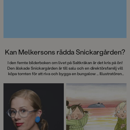
Kan Melkersons rädda Snickargården?
I den femte bilderboken om livet på Saltkråkan är det kris på ön!
Den älskade Snickargården är till salu och en direktörsfamilj vill
köpa tomten för att riva och bygga en bungalow … Illustratören
Maria Nilsson Thore har återigen skapat fenomenala bilder till
Astrid Lindgrens berättelse.