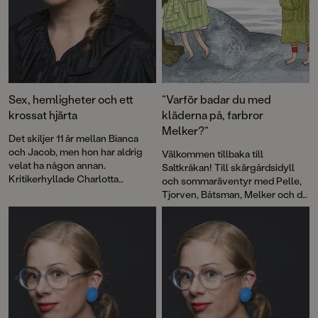
Sex, hemligheter och ett
”Varför badar du med
krossat hjärta
kläderna på, farbror
Melker?”
Det skiljer 11 år mellan Bianca
och Jacob, men hon har aldrig
Välkommen tillbaka till
velat ha någon annan.
Saltkråkan! Till skärgårdsidyll
Kritikerhyllade Charlotta
och sommaräventyr med Pelle,
Lannebos Ensamseglarna är en
Tjorven, Båtsman, Melker och de
berättelse om förbjuden kärlek
andra. Från Astrid Lindgrens
som tar över allt.
älskade berättelser om livet på
den lilla ön kommer nu en tredje
bilderbok. För illustrationerna
står återigen Maria Nilsson
Thore, en av Sveriges främsta
bildberättare.