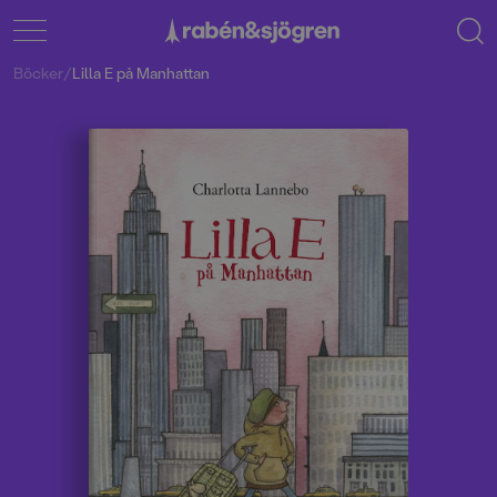
Böcker
/
Lilla E på Manhattan