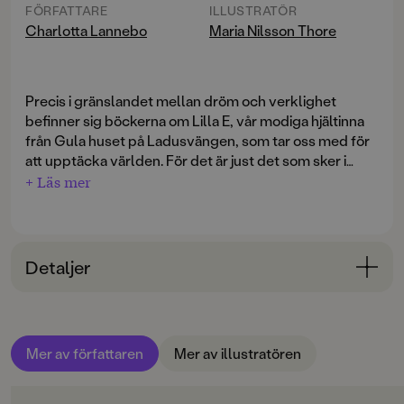
FÖRFATTARE
ILLUSTRATÖR
Charlotta Lannebo
Maria Nilsson Thore
Precis i gränslandet mellan dröm och verklighet
befinner sig böckerna om Lilla E, vår modiga hjältinna
från Gula huset på Ladusvängen, som tar oss med för
att upptäcka världen. För det är just det som sker i
dessa underbara högläsningsböcker.
+ Läs mer
Den här gången har Lilla E fått följa med sin pappa till
New York. Pappa ska på en läkarkonferens om
sockersjuka första dagen, sen ska han och Lilla E ha
Detaljer
semester! Men vad ska Lilla E göra första dagen? Hon
har fått instruktioner om att stanna på hotellrummet
Bokinformation
där hon kan se på film och läsa
Tintin i Amerika
, och hon
ÅLDERSGRUPP
får beställa vad hon vill från room service. Och det gör
Mer av författaren
Mer av illustratören
6-9
hon: äpplen och morötter och sockerbitar, för från
lyxhotellets fönster ser hon att det står hästar nere vid
ORIGINALSPRÅK
den vackra parken.