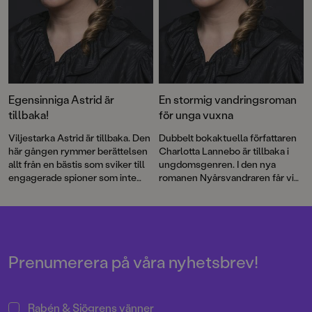
Egensinniga Astrid är
En stormig vandringsroman
tillbaka!
för unga vuxna
Viljestarka Astrid är tillbaka. Den
Dubbelt bokaktuella författaren
här gången rymmer berättelsen
Charlotta Lannebo är tillbaka i
allt från en bästis som sviker till
ungdomsgenren. I den nya
engagerade spioner som inte
romanen Nyårsvandraren får vi
skyr några medel!
följa Storms feberrusiga
fyllevandring genom
Stockholmsnatten. När och hur
blev han så skör, egentligen?
Prenumerera på våra nyhetsbrev!
Rabén & Sjögrens vänner