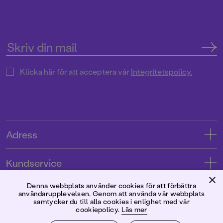
Klicka här för att acceptera vår
Integritetspolicy.
Adress
Adress
Kundservice
08-769 88 00
×
Kontakta oss
Denna webbplats använder cookies för att förbättra
Förlaget
användarupplevelsen. Genom att använda vår webbplats
Tryckerigatan 4
Kundservice
samtycker du till alla cookies i enlighet med vår
cookiepolicy.
Läs mer
Om oss
103 12 Stockholm
Följ oss
Användarvillkor intressenter