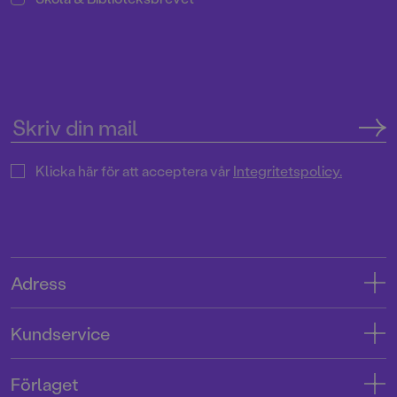
Klicka här för att acceptera vår
Integritetspolicy.
Adress
Adress
Kundservice
08-769 88 00
Kontakta oss
Förlaget
Tryckerigatan 4