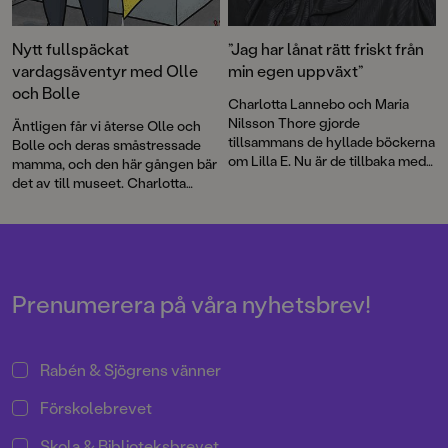
Nytt fullspäckat
”Jag har lånat rätt friskt från
vardagsäventyr med Olle
min egen uppväxt”
och Bolle
Charlotta Lannebo och Maria
Nilsson Thore gjorde
Äntligen får vi återse Olle och
tillsammans de hyllade böckerna
Bolle och deras småstressade
om Lilla E. Nu är de tillbaka med
mamma, och den här gången bär
en ny serie om den envisa
det av till museet. Charlotta
åttaåringen Astrid.
Lannebo fångar på pricken stök
och tonläge, lugnet och
sekunderna innan bråk som
genom Ellen Ekmans
illustrationer kommer till liv. En
bok att läsa många gånger och
Prenumerera på våra nyhetsbrev!
bilder att titta länge på och
ständigt upptäcka något nytt i.
Rabén & Sjögrens vänner
Förskolebrevet
Skola & Biblioteksbrevet