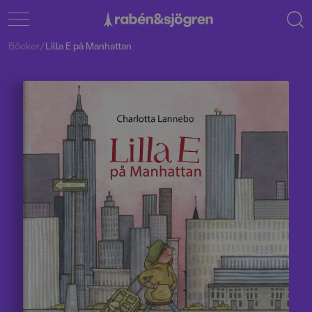
Böcker
/
Lilla E på Manhattan