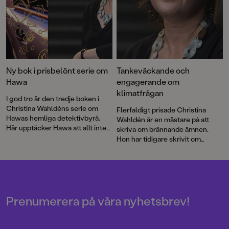
Ny bok i prisbelönt serie om
Tankeväckande och
Hawa
engagerande om
klimatfrågan
I god tro är den tredje boken i
Christina Wahldéns serie om
Flerfaldigt prisade Christina
Hawas hemliga detektivbyrå.
Wahldén är en mästare på att
Här upptäcker Hawa att allt inte
skriva om brännande ämnen.
står rätt till på budbilsfirman där
Hon har tidigare skrivit om
hon praktiserar och berättelsen
våldtäkt, hederskultur och
bygger precis som tidigare på
djurrättsaktivism. Hennes nya
verkliga omständigheter.
bok som belyser
Bokserien lyfter förortens starka
klimatförändringarna är inget
och modiga tjejer, i form av
undantag.
feelgood-deckare för
Prenumerera på våra nyhetsbrev!
mellanstadiebarn.