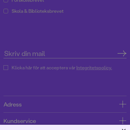
Skola & Biblioteksbrevet
Klicka här för att acceptera vår
Integritetspolicy.
Adress
Adress
Kundservice
08-769 88 00