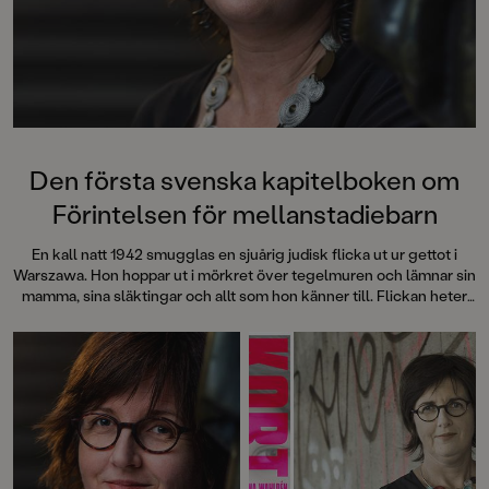
Den första svenska kapitelboken om
Förintelsen för mellanstadiebarn
En kall natt 1942 smugglas en sjuårig judisk flicka ut ur gettot i
Warszawa. Hon hoppar ut i mörkret över tegelmuren och lämnar sin
mamma, sina släktingar och allt som hon känner till. Flickan heter
Kaja Finkler. Det är brinnande krig och det är livsfarligt att vara jude.
Efter mer än sextio år berättas nu hennes historia. Christina
Wahldéns nya barnbok Mitt käraste gyllene barn tar oss från Polen
till Sverige och sedan vidare till USA.