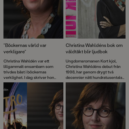
”Böckernas värld var
Christina Wahldéns bok om
verkligare”
våldtäkt blir ljudbok
Christina Wahldén var ett
Ungdomsromanen Kort kjol,
lillgammalt ensambarn som
Christina Wahldéns debut från
trivdes bäst i böckernas
1998, har genom drygt två
verklighet. I dag skriver hon
decennier nått hundratusentals
prisbelönta böcker som hon
läsare. Den har kallats en
hoppas får barn att våga drömma.
modern klassiker och var den
första ungdomsboken som helt
fokuserade på sexuellt våld. En
#metoo-bok långt före #metoo-
rörelsen.