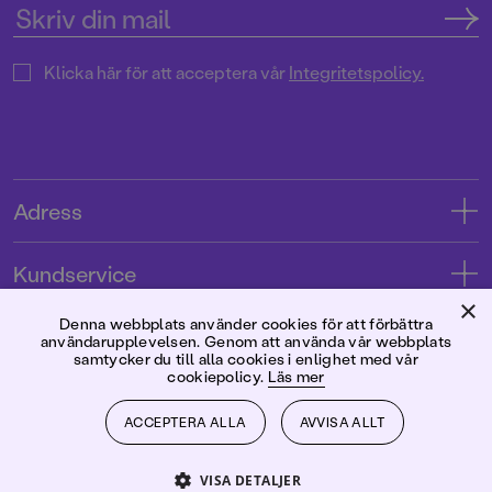
Klicka här för att acceptera vår
Integritetspolicy.
Adress
Adress
Kundservice
08-769 88 00
×
Kontakta oss
Denna webbplats använder cookies för att förbättra
Förlaget
användarupplevelsen. Genom att använda vår webbplats
Tryckerigatan 4
Kundservice
samtycker du till alla cookies i enlighet med vår
cookiepolicy.
Läs mer
Om oss
103 12 Stockholm
Följ oss
Användarvillkor intressenter
Jobba hos oss
ACCEPTERA ALLA
AVVISA ALLT
Org.nr: 556045-7748
Användarvillkor nyhetsbrev
Facebook
Manus
2026
©
Rabén & Sjögren
VISA DETALJER
Integritetspolicy
Instagram