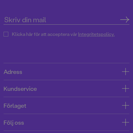
Klicka här för att acceptera vår
Integritetspolicy.
Adress
Adress
Kundservice
08-769 88 00
Kontakta oss
Förlaget
Tryckerigatan 4
Kundservice
Om oss
103 12 Stockholm
Följ oss
Användarvillkor intressenter
Jobba hos oss
Org.nr: 556045-7748