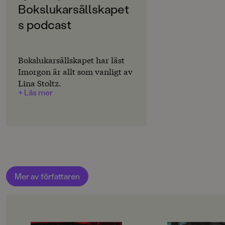
Svenska
ovanligt i barnböcker.
Bokslukarsällskapet
s podcast
PUBLICERINGSDATUM
2014-03-04
Produktion
Bokslukarsällskapet har läst
Imorgon är allt som vanligt av
PAPPER
Lina Stoltz.
Bokpapper träfritt
+ Läs mer
MILJÖMÄRKNING
Nej
CE-MÄRKNING
Nej
Produktdetaljer
Mer av författaren
ISBN
9789129690545
ANTAL SIDOR