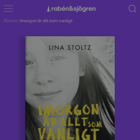
Böcker
/
Imorgon är allt som vanligt