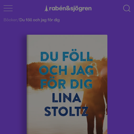
Böcker
/
Du föll och jag för dig