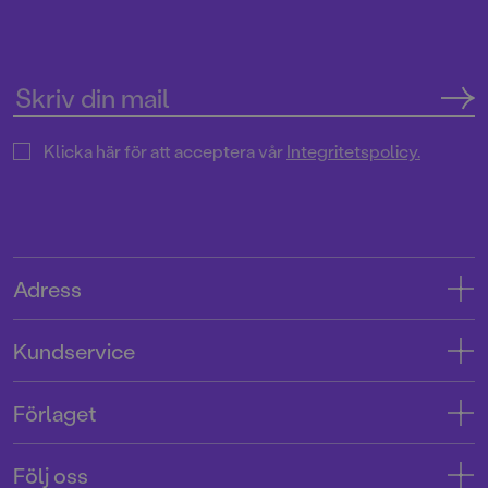
Klicka här för att acceptera vår
Integritetspolicy.
Adress
Adress
Kundservice
08-769 88 00
Kontakta oss
Förlaget
Tryckerigatan 4
Kundservice
Om oss
103 12 Stockholm
Följ oss
Användarvillkor intressenter