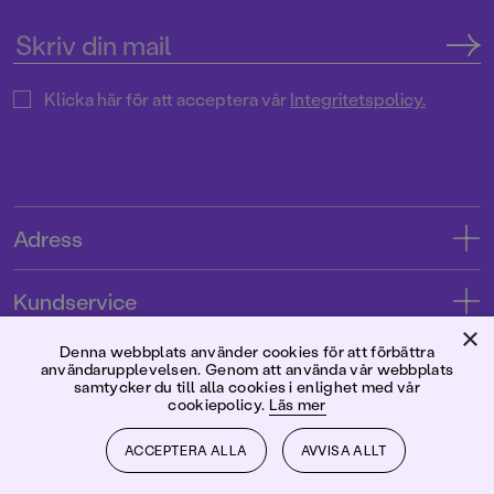
Klicka här för att acceptera vår
Integritetspolicy.
Adress
Adress
Kundservice
08-769 88 00
×
Kontakta oss
Denna webbplats använder cookies för att förbättra
Förlaget
användarupplevelsen. Genom att använda vår webbplats
Tryckerigatan 4
Kundservice
samtycker du till alla cookies i enlighet med vår
cookiepolicy.
Läs mer
Om oss
103 12 Stockholm
Följ oss
Användarvillkor intressenter
Jobba hos oss
ACCEPTERA ALLA
AVVISA ALLT
Org.nr: 556045-7748
Användarvillkor nyhetsbrev
Facebook
Manus