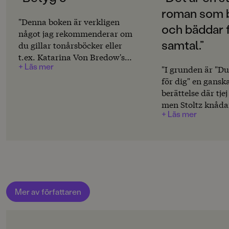
SPRÅK
roman som 
Svenska
"Denna boken är verkligen
och bäddar f
något jag rekommenderar om
PUBLICERINGSDATUM
samtal.”
du gillar tonårsböcker eller
2015-03-25
t.ex. Katarina Von Bredow's
+ Läs mer
böcker."
Produktion
"I grunden är "Du 
för dig" en ganska
PAPPER
berättelse där tjej
Bokpapper träfritt
men Stoltz knåda
+ Läs mer
hand in det tabu
MILJÖMÄRKNING
svåra, och förvan
Nej
rosenskimrande
kärlekshistorien ti
CE-MÄRKNING
och bred diskuss
Nej
droger, gränser o
konsekvenser.Det 
Produktdetaljer
Mer av författaren
roman som berör
ISBN
för vidare samtal
9789129695342
inte bara punktvi