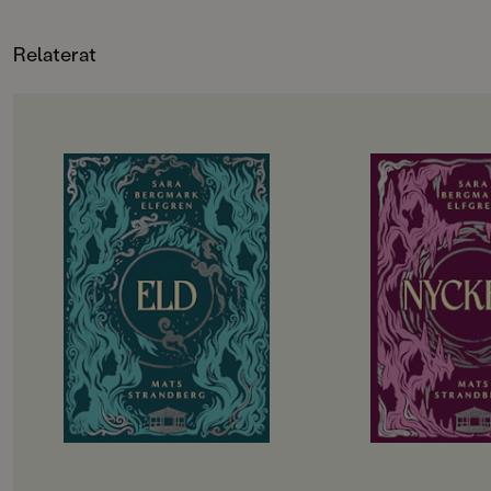
i skolan får hon frå
känns att ha fått en 
Relaterat
fosterbror. David k
nån bror överhuvudt
en chans upp att bl
Ska hon ta den?
OM BOKEN
OM BOKEN
De utvalda ska börja andra året på
Det har gått drygt 
gymnasiet. Hela sommarlovet har
tragedin i Engelsfo
de hållit andan i väntan på
gympasal. De utvalda
demonernas nästa drag. Men hotet
att återhämta sig in
kommer från ett håll de aldrig
vänds upp och ner i
kunnat förutse. Det blir alltmer
besvaras. Hemlighete
uppenbart att något är väldigt,
Lojaliteter prövas. T
väldigt fel i Engelsfors. Det
att rinna ut och till 
förflutna vävs ihop med nuet. De
utvalda bara vara sä
levande möter de döda. De utvalda
Allt kommer att förä
knyts allt tätare till varandra och
påminns återigen om att magi inte
kan lindra olycklig kärlek eller laga
krossade hjärtan.
Engelsforstrilogin (Cirkeln, Eld och