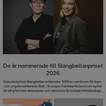
De är nominerade till Slangbellanpriset
2026
Debutantpriset Slangbellan initierades 1998 av sektionen för barn-
och ungdomslitteratur, Bult, i Sveriges Författarförbund och syftar
till att lyfta fram debutanter och stimulera till fortsatt författarskap. I
år är Sofia Falkenhem och Sophia Westin nominerade till priset.