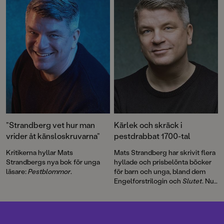
perfekt för alla äventyrssugna.
6–12 år. Nu kan du vara med och
rösta!
”Strandberg vet hur man
Kärlek och skräck i
vrider åt känsloskruvarna”
pestdrabbat 1700-tal
Kritikerna hyllar Mats
Mats Strandberg har skrivit flera
Strandbergs nya bok för unga
hyllade och prisbelönta böcker
läsare:
Pestblommor
.
för barn och unga, bland dem
Engelforstrilogin och
Slutet
. Nu
är han tillbaka med
Pestblommor
– en kuslig bok om sjukdom,
girighet och farliga hemligheter.
Boken illustreras av hyllade Elin