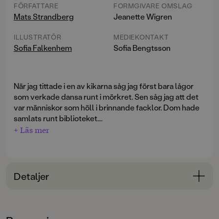
FÖRFATTARE
FORMGIVARE OMSLAG
Mats Strandberg
Jeanette Wigren
ILLUSTRATÖR
MEDIEKONTAKT
Sofia Falkenhem
Sofia Bengtsson
När jag tittade i en av kikarna såg jag först bara lågor
som verkade dansa runt i mörkret. Sen såg jag att det
var människor som höll i brinnande facklor. Dom hade
samlats runt biblioteket.
+ Läs mer
Människornas skräck har spridit sig i stan där Frank och
hans monsterkompisar bor. Rädda stadsbor patrullerar
gatorna på jakt efter monster. Tant Alice får hotbrev
där hon kallas monsterälskare. Böcker om monster
Detaljer
förbjuds och biblioteket rensas från farliga texter. Och
mitt i alltihop försvinner Uvalisa, stans bibliotekarie.
Bokinformation
Den sista uppgörelsen kryper allt närmare ...
ÅLDERSGRUPP