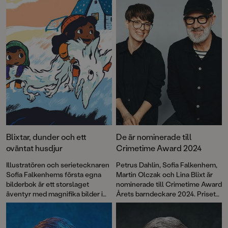
Blixtar, dunder och ett
De är nominerade till
oväntat husdjur
Crimetime Award 2024
Illustratören och serietecknaren
Petrus Dahlin, Sofia Falkenhem,
Sofia Falkenhems första egna
Martin Olczak och Lina Blixt är
bilderbok är ett storslaget
nominerade till Crimetime Award
äventyr med magnifika bilder i
Årets barndeckare 2024. Priset
en dramatisk färgskala som
delas ut till en
suger in läsaren. Spänning och
barnboksförfattare som skriver
höststormar på en ö i havet,
deckare eller spänning för barn