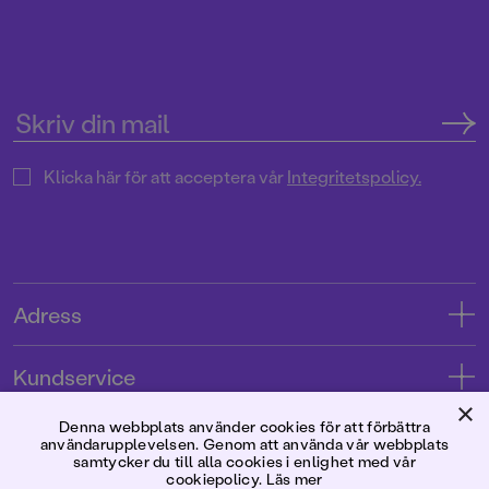
Klicka här för att acceptera vår
Integritetspolicy.
Adress
Adress
Kundservice
08-769 88 00
×
Kontakta oss
Denna webbplats använder cookies för att förbättra
Förlaget
användarupplevelsen. Genom att använda vår webbplats
Tryckerigatan 4
Kundservice
samtycker du till alla cookies i enlighet med vår
cookiepolicy.
Läs mer
Om oss
103 12 Stockholm