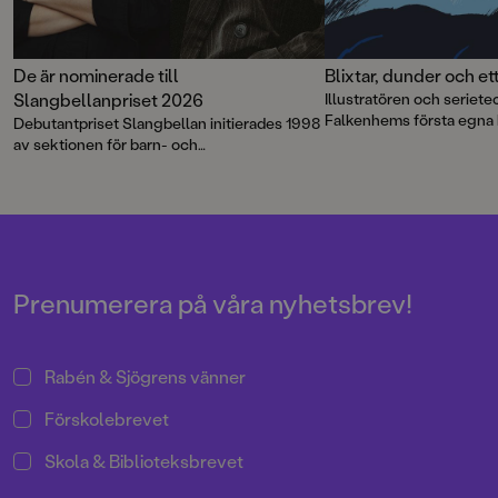
De är nominerade till
Blixtar, dunder och et
Slangbellanpriset 2026
Illustratören och seriet
Falkenhems första egna b
Debutantpriset Slangbellan initierades 1998
storslaget äventyr med m
av sektionen för barn- och
dramatisk färgskala som 
ungdomslitteratur, Bult, i Sveriges
Spänning och höststormar
Författarförbund och syftar till att lyfta fram
perfekt för alla äventyr
debutanter och stimulera till fortsatt
författarskap. I år är Sofia Falkenhem och
Sophia Westin nominerade till priset.
Prenumerera på våra nyhetsbrev!
Rabén & Sjögrens vänner
Förskolebrevet
Skola & Biblioteksbrevet