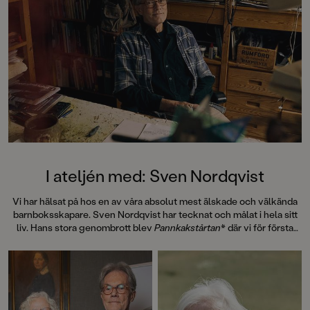
I ateljén med: Sven Nordqvist
Vi har hälsat på hos en av våra absolut mest älskade och välkända
barnboksskapare. Sven Nordqvist har tecknat och målat i hela sitt
liv. Hans stora genombrott blev
Pannkakstårtan
* där vi för första
gången möter gubben Pettson och hans katt Findus. 1990 blev
Mamma Mu och Kråkan
av Jujja och Tomas Wieslander årets
julkalender i radio. Det var Sven som ritade papperskalendern, en
fantasiväckande bild på Kråkans bo. Här inleddes ett samarbete
som skrivit in sig som ett av barnlitteraturens främsta och mest
självklara. I år uppmärksammades Sven och Jujja med en kunglig