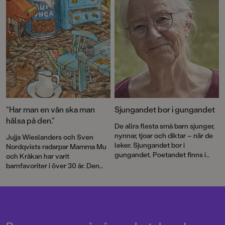
”Har man en vän ska man
Sjungandet bor i gungandet
hälsa på den.”
De allra flesta små barn sjunger,
nynnar, tjoar och diktar – när de
Jujja Wieslanders och Sven
leker. Sjungandet bor i
Nordqvists radarpar Mamma Mu
gungandet. Poetandet finns i
och Kråkan har varit
spretandet med armar och ben
barnfavoriter i över 30 år. Den
och med orden som ska
nya bilderboken
Mamma Mu blir
formuleras, skriver Jujja
ledsen
är en varm berättelse om
Wieslander.
vänskap och försoning.