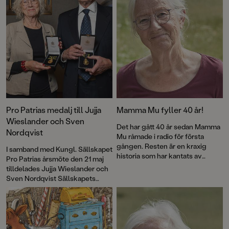
medalj!
Pro Patrias medalj till Jujja
Mamma Mu fyller 40 år!
Wieslander och Sven
Det har gått 40 år sedan Mamma
Nordqvist
Mu råmade i radio för första
gången. Resten är en kraxig
I samband med Kungl. Sällskapet
historia som har kantats av
Pro Patrias årsmöte den 21 maj
försäljningssuccé, roliga visor
tilldelades Jujja Wieslander och
och priser – och framför allt
Sven Nordqvist Sällskapets
kärlek till fantasin. Nu firas
guldmedalj För medborgerliga
jubileet med en ny pekbok:
förtjänster i 8:e storleken.
Kråkans kläder
.