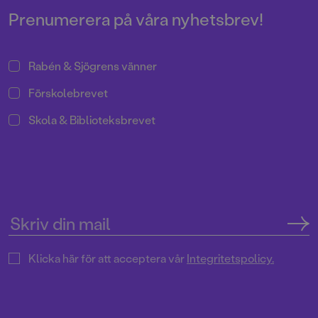
Lagom till 10-årsjubileet släpps
den 18:e boken i Emil Wern-
Prenumerera på våra nyhetsbrev!
serien – Guldringens gåta.
Rabén & Sjögrens vänner
Förskolebrevet
Skola & Biblioteksbrevet
Klicka här för att acceptera vår
Integritetspolicy.