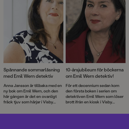
Spännande sommarläsning
10-årsjubileum för böckerna
med Emil Wern detektiv
om Emil Wern detektiv!
Anna Jansson är tillbaka med en
För ett decennium sedan kom
ny bok om Emil Wern, och den
den första boken i serien om
här gången är det en ovanligt
detektiven Emil Wern som löser
fräck tjuv som härjar i Visby.
brott ifrån en kiosk i Visby.
Spännande sommarlovsläsning
Författaren Anna Jansson är
för barn 6-9 år.
också kvinnan bakom
vuxendeckarna om Emils
mamma, polisen Maria Wern.