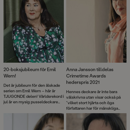
20-boksjubileum för Emil
Anna Jansson tilldelas
Wern!
Crimetime Awards
hederspris 2021
Det är jubileum för den älskade
serien om Emil Wern – här är
Hennes deckare är inte bara
TJUGONDE delen! Världsrekord i
välskrivna utan visar också på
jul är en mysig pusseldeckare
”vilket stort hjärta och öga
från storsäljande författaren
författaren har för mänskliga
Anna Jansson. Roligt och lagom
relationer” enligt juryns
klurigt i juletid.
motivering.