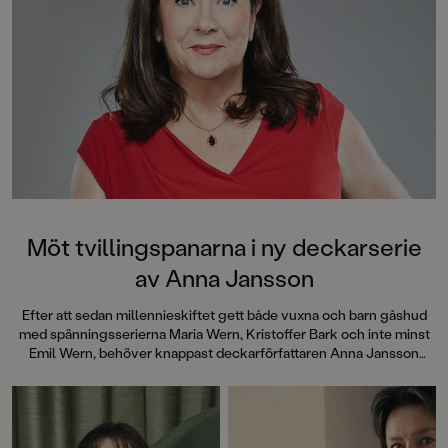
Metro”Det här är rik
Barn&ungdomsboks
Möt tvillingspanarna i ny deckarserie
av Anna Jansson
Efter att sedan millennieskiftet gett både vuxna och barn gåshud
med spänningsserierna Maria Wern, Kristoffer Bark och inte minst
Emil Wern, behöver knappast deckarförfattaren Anna Jansson
någon närmare presentation. Nu är hon tillbaka med en ny serie för
lågstadiebarnen, Tvillingspanarna.