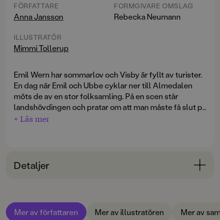
FÖRFATTARE
FORMGIVARE OMSLAG
Anna Jansson
Rebecka Neumann
ILLUSTRATÖR
Mimmi Tollerup
Emil Wern har sommarlov och Visby är fyllt av turister.
En dag när Emil och Ubbe cyklar ner till Almedalen
möts de av en stor folksamling. På en scen står
landshövdingen och pratar om att man måste få slut på
allt klotter och all skadegörelse. Bakom scenen har en
+ Läs mer
grupp människor samlats. När Emil och Ubbe kommer
närmare ser de vad folk tittar på; någon har klottrat på
Visbys vackra ringmur som är över 700 år gammal!
Vem kan ha gjort något så fruktansvärt? Emil inser
Detaljer
direkt vad som måste göras detta är ett solklart fall för
hans detektivbyrå!
Bokinformation
ÅLDERSGRUPP
Mer av författaren
Mer av illustratören
Mer av sam
6-9