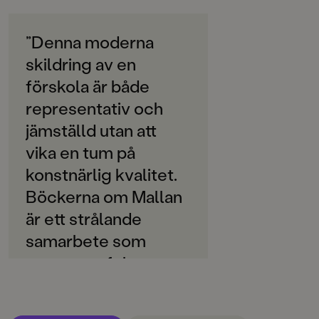
BTJ
ORIGINALSPRÅK
Svenska
”Denna moderna
"Jonas Lindéns text i kombination med Mia Nilssons
bilder bjuder på hög igenkänning för både barn och
skildring av en
SPRÅK
föräldrar."
Svenska
förskola är både
Nerikes Allehanda
representativ och
PUBLICERINGSDATUM
2016-09-23
jämställd utan att
vika en tum på
Produktion
konstnärlig kvalitet.
Produktdetaljer
Böckerna om Mallan
är ett strålande
ISBN
9789129702927
samarbete som
passar perfekt att
FORMAT
Inbunden
,
,
läsa från ungefär tre
år.” /BTJ