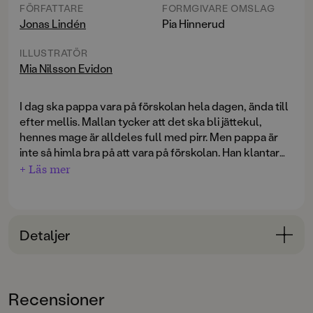
FÖRFATTARE
FORMGIVARE OMSLAG
Jonas Lindén
Pia Hinnerud
ILLUSTRATÖR
Mia Nilsson Evidon
I dag ska pappa vara på förskolan hela dagen, ända till
efter mellis. Mallan tycker att det ska bli jättekul,
hennes mage är alldeles full med pirr. Men pappa är
inte så himla bra på att vara på förskolan. Han klantar
till det hela tiden. Det blir faktiskt jätterörigt.
+ Läs mer
Lyhört barnperspektiv som humoristiskt och på
pricken fångar ett förskolebarns vardag och tankar i
både text och bild.
Detaljer
Sagt om första boken om Mallan:
Bokinformation
ÅLDERSGRUPP
"Mallan - den tråkigaste dagen är en riktigt fin debut
Recensioner
3-6
som passar utmärkt för 3-5-åringar. Helhetsbetyg: 4."