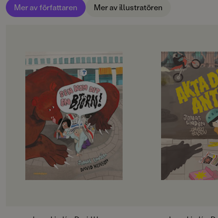
Mer av författaren
Mer av illustratören
OM BOKEN
OM BOKEN
Jempa och jag är väl som bästisar
”Ett vardagligt men 
typ. Hennes mamma bor på
drama” DN
Hawaii, och så har hon massor av
När Ante går till för
häftiga saker. Radiostyrda bilar och
han försiktigt. Och 
lasersvärd och en egen häst!
pappa hårt i handen
Men det passar aldrig att jag får se
aldrig, säger pappa.
alla häftiga saker.
sig för punkare, blo
– Det går inte nu, för vi har precis
influensa. Ja, faktis
städat, säger Jempa. Och hästen är
akta sig för det mest
på landet.
bananer och små tan
Jempa är också helt grym på idéer.
Ante hälsa på hos f
En dag kommer hon på att vi ska
på landet. Där finns
gömma oss, och sen ska vi åka buss!
farliga djur, så det är
Den går till Ljusdal, säger hon, och
sig extra mycket. Me
där finns det en glassfabrik med
hänga med farmor p
gratis glass. Fast jag vet inte om allt
fisketur, hjälpa till a