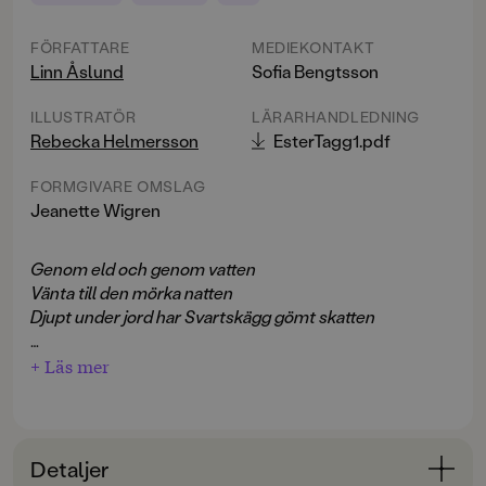
FÖRFATTARE
MEDIEKONTAKT
Linn Åslund
Sofia Bengtsson
ILLUSTRATÖR
LÄRARHANDLEDNING
Rebecka Helmersson
EsterTagg1.pdf
FORMGIVARE OMSLAG
Jeanette Wigren
Genom eld och genom vatten
Vänta till den mörka natten
Djupt under jord har Svartskägg gömt skatten
Allting börjar den dag då barnhemsflickan Ester Tagg
+ Läs mer
ser en bild av ett flygande piratskepp i tidningen.
Under bilden står det att skeppet Den flygande
holländaren ska lägga till vid stadens torg, så att den
ökända piratkaptenen Beryll Stålhjärta kan förse sig
Detaljer
med mat och förnödenheter innan hon ger sig av för att