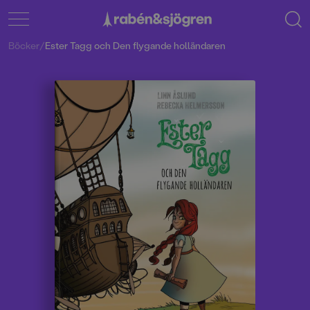
Böcker
/
Ester Tagg och Den flygande holländaren