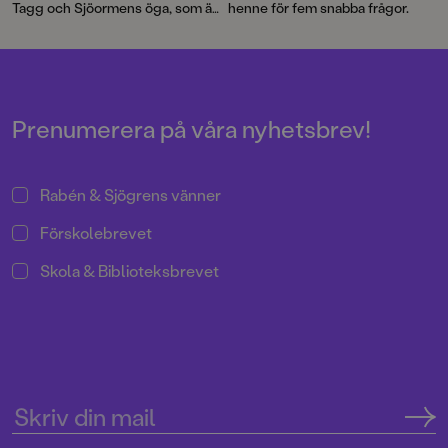
Tagg och Sjöormens öga, som är
henne för fem snabba frågor.
en historia om lojalitet och mod
att försvara allt som är viktigt:
vänner, familj och flygande
piratskepp.
Prenumerera på våra nyhetsbrev!
Rabén & Sjögrens vänner
Förskolebrevet
Skola & Biblioteksbrevet