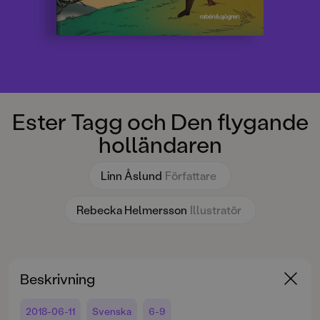
Ester Tagg och Den flygande
holländaren
Linn Åslund
Författare
Rebecka Helmersson
Illustratör
Beskrivning
2018-06-11
Svenska
6-9