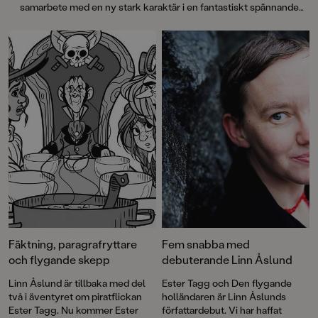
samarbete med en ny stark karaktär i en fantastiskt spännande
illustrationer passar Mörkmarkens
värld. Flora Wolf och Järnklockorna är första delen i en ny trilogi
enigmatiska flora och fauna
fylld av spänning, vänskap och steampunk!
perfekt. En bok vars uppföljare
läsaren kommer att längta till."
Helhetsbetyg: 5 – BTJ, Linda Boodh
Fäktning, paragrafryttare
Fem snabba med
och flygande skepp
debuterande Linn Åslund
Linn Åslund är tillbaka med del
Ester Tagg och Den flygande
två i äventyret om piratflickan
holländaren är Linn Åslunds
Ester Tagg. Nu kommer Ester
författardebut. Vi har haffat