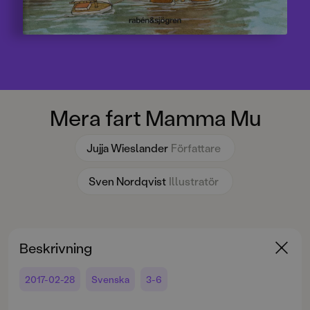
Mera fart Mamma Mu
Jujja Wieslander
Författare
Sven Nordqvist
Illustratör
Beskrivning
2017-02-28
Svenska
3-6