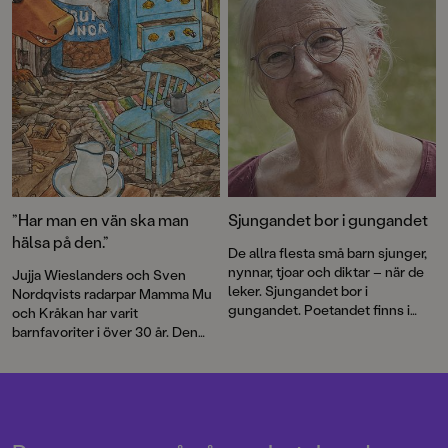
”Har man en vän ska man
Sjungandet bor i gungandet
hälsa på den.”
De allra flesta små barn sjunger,
nynnar, tjoar och diktar – när de
Jujja Wieslanders och Sven
leker. Sjungandet bor i
Nordqvists radarpar Mamma Mu
gungandet. Poetandet finns i
och Kråkan har varit
spretandet med armar och ben
barnfavoriter i över 30 år. Den
och med orden som ska
nya bilderboken
Mamma Mu blir
formuleras, skriver Jujja
ledsen
är en varm berättelse om
Wieslander.
vänskap och försoning.