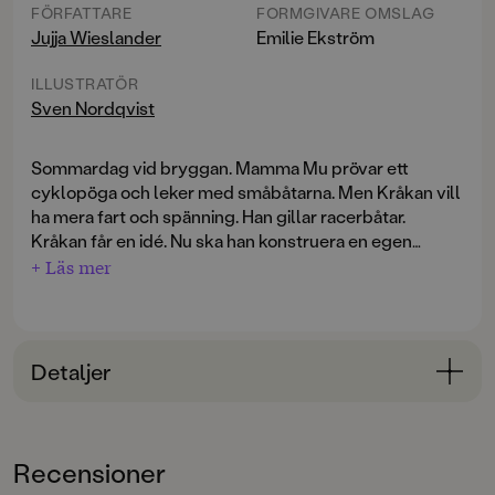
FÖRFATTARE
FORMGIVARE OMSLAG
Jujja Wieslander
Emilie Ekström
ILLUSTRATÖR
Sven Nordqvist
Sommardag vid bryggan. Mamma Mu prövar ett
cyklopöga och leker med småbåtarna. Men Kråkan vill
ha mera fart och spänning. Han gillar racerbåtar.
Kråkan får en idé. Nu ska han konstruera en egen
racerbåt. Han behöver låna Mamma Mus cykelslang.
+ Läs mer
Detaljer
Bokinformation
ÅLDERSGRUPP
Recensioner
3-6