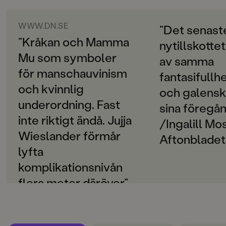
ORIGINALSPRÅK
Svenska
WWW.DN.SE
”Det senast
”Kråkan och Mamma
nytillskotte
SPRÅK
Mu som symboler
Svenska
av samma
för manschauvinism
fantasifullh
SERIE
och kvinnlig
Böckerna om Mamma Mu
och galens
underordning. Fast
sina föregån
PUBLICERINGSDATUM
inte riktigt ändå. Jujja
/Ingalill Mo
2017-02-28
Wieslander förmår
Aftonbladet
LÄSORDNING
lyfta
16
komplikationsnivån
INLÄSARE
flera meter däröver.”
Jujja Wieslander
/Pia Huss
Produktion