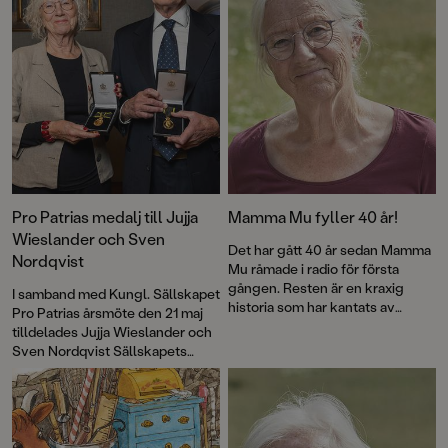
medalj!
Pro Patrias medalj till Jujja
Mamma Mu fyller 40 år!
Wieslander och Sven
Det har gått 40 år sedan Mamma
Nordqvist
Mu råmade i radio för första
gången. Resten är en kraxig
I samband med Kungl. Sällskapet
historia som har kantats av
Pro Patrias årsmöte den 21 maj
försäljningssuccé, roliga visor
tilldelades Jujja Wieslander och
och priser – och framför allt
Sven Nordqvist Sällskapets
kärlek till fantasin. Nu firas
guldmedalj För medborgerliga
jubileet med en ny pekbok:
förtjänster i 8:e storleken.
Kråkans kläder
.