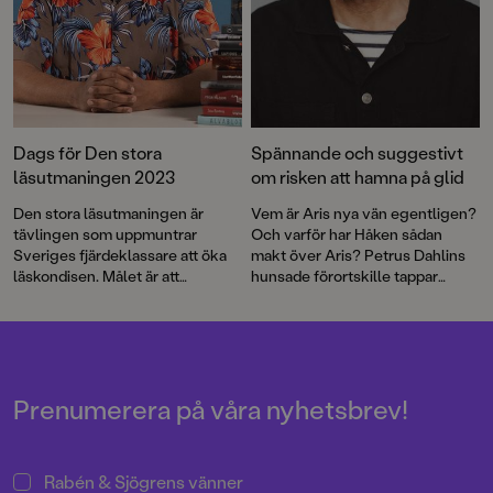
Dags för Den stora
Spännande och suggestivt
läsutmaningen 2023
om risken att hamna på glid
Den stora läsutmaningen är
Vem är Aris nya vän egentligen?
tävlingen som uppmuntrar
Och varför har Håken sådan
Sveriges fjärdeklassare att öka
makt över Aris? Petrus Dahlins
läskondisen. Målet är att
hunsade förortskille tappar
engagera minst lika många som
fotfästet i en berättelse med
förra året när 30 000 tioåringar
många lager, suggestivt
läste i snitt 20 minuter varje dag.
tuschillustrerad av Peter
Världens bästa klassresa till
Bergting.
Astrid Lindgrens Vimmerby står
på spel och det bjuds på ett
Prenumerera på våra nyhetsbrev!
peppande program hela
höstterminen. Nu öppnar
anmälan till Den stora
Rabén & Sjögrens vänner
läsutmaningen 2023!