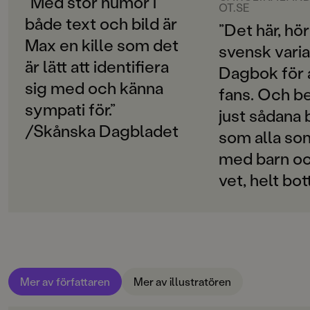
”Med stor humor i
OT.SE
både text och bild är
SPRÅK
”Det här, hör
Svenska
Max en kille som det
svensk varia
är lätt att identifiera
Dagbok för 
PUBLICERINGSDATUM
2019-02-06
sig med och känna
fans. Och b
sympati för.”
just sådana 
Produktion
/Skånska Dagbladet
som alla so
MILJÖMÄRKNING
med barn o
Nej
vet, helt bot
CE-MÄRKNING
Nej
Produktdetaljer
ISBN
9789129709599
Mer av författaren
Mer av illustratören
ANTAL SIDOR