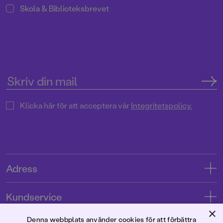
Skola & Biblioteksbrevet
Klicka här för att acceptera vår
Integritetspolicy.
Adress
Adress
Kundservice
08-769 88 00
×
Kontakta oss
Denna webbplats använder cookies för att förbättra