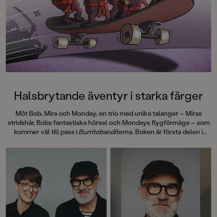
Halsbrytande äventyr i starka färger
Möt Bob, Mira och Monday, en trio med unika talanger – Miras
stridshår, Bobs fantastiska hörsel och Mondays flygförmåga – som
kommer väl till pass i
Burritobanditerna
. Boken är första delen i
Pozzis Pizza Express, en helt ny serie för lågstadieläsarna av Petrus
Dahlin och Mattias Andersson.