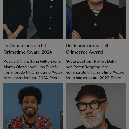
De är nominerade till
De är nominerade till
Crimetime Award 2024
Crimetime Award
Petrus Dahlin, Sofia Falkenhem,
Greta Boström, Petrus Dahlin
Martin Olczak och Lina Blixt är
och Peter Bergting, har
nominerade till Crimetime Award
nominerats till Crimetime Award
Årets barndeckare 2024. Priset
årets barndeckare 2023. Priset
delas ut till en
delas ut till en
barnboksförfattare som skriver
barnboksförfattare som skriver
deckare eller spänning för barn
deckare eller spänning för barn
6–12 år. Nu kan du vara med och
6–12 år. Nu kan du vara med och
rösta!
rösta!