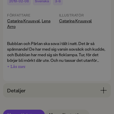
2019-02-08
Svenska
3-6
FÖRFATTARE
ILLUSTRATÖR
Catarina Kruusval
,
Lena
Catarina Kruusval
Arro
Bubblan och Pärlan ska sova i tält i natt. Det är så
spännande! De har med sig varsin sovsäck och kudde,
och Bubblan har med sig sin ficklampa. Tur, för det
börjar bli mörkt där ute. Och nu tassar det utanför
tältet - är det någon som vill komma in?
+ Läs mer
Detaljer
Bokinformation
ÅLDERSGRUPP