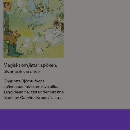
Magiskt om jättar, spöken,
älvor och varulvar
Charlotta Björnulfsons
spännande fakta om elva olika
sagoväsen har fått underbart fina
bilder av Catarina Kruusval, som
växlar mellan magisk stämning
och finurlig humor.