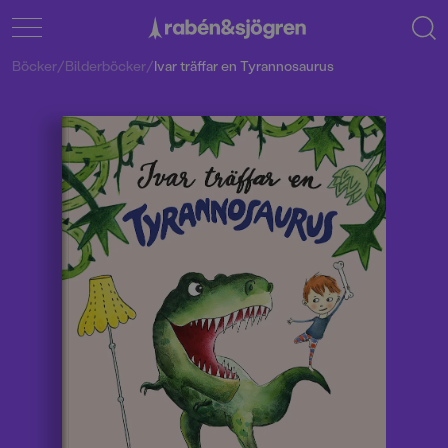
Böcker
/
Bilderböcker
/
Ivar träffar en Tyrannosaurus