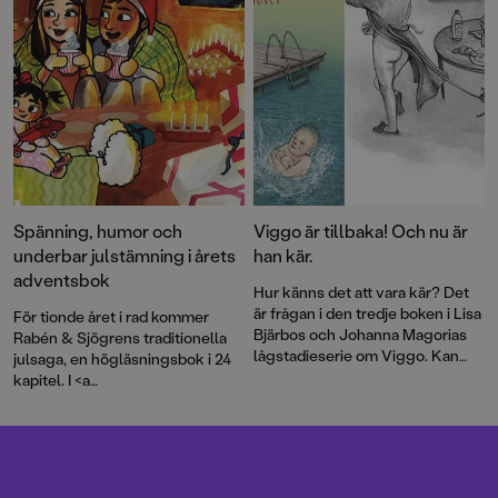
Spänning, humor och
Viggo är tillbaka! Och nu är
underbar julstämning i årets
han kär.
adventsbok
Hur känns det att vara kär? Det
är frågan i den tredje boken i Lisa
För tionde året i rad kommer
Bjärbos och Johanna Magorias
Rabén & Sjögrens traditionella
lågstadieserie om Viggo. Kan
julsaga, en högläsningsbok i 24
det kännas som att man nästan
kapitel. I <a
vill bita i någon, som Viggo vill
href="http://www.rabensjogren.
när han tittar på familjens nya
se/bocker/198563-
rekordgulliga hundvalp? Eller
julmysteriet">Julmysteriet</a>
som att man vill dansa fånigt i
berättar författaren Lisa Bjärbo
köket och skicka massa hjärtan i
och illustratören Matilda Ruta om