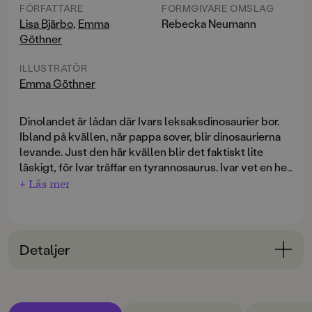
FÖRFATTARE
FORMGIVARE OMSLAG
Lisa Bjärbo
,
Emma
Rebecka Neumann
Göthner
ILLUSTRATÖR
Emma Göthner
Dinolandet är lådan där Ivars leksaksdinosaurier bor.
Ibland på kvällen, när pappa sover, blir dinosaurierna
levande. Just den här kvällen blir det faktiskt lite
läskigt, för Ivar träffar en tyrannosaurus. Ivar vet en hel
del om tyrannosaurusar, att de är jättestora till
+ Läs mer
exempel. Och att de har massor av vassa tänder som
de använder när de dödar sina byten! Som tur är visar
det sig att just den här tyrannosaurusen är mätt och
bara väldigt leksugen.
Detaljer
En fartfylld äventyrsberättelse som avslutas med ett
Bokinformation
roligt faktauppslag där Tyrannosaurusen berättar om
ÅLDERSGRUPP
sig själv i Mina vänner-format.