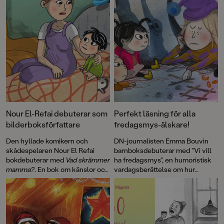
Nour El-Refai debuterar som
Perfekt läsning för alla
bilderboksförfattare
fredagsmys-älskare!
Den hyllade komikern och
DN-journalisten Emma Bouvin
skådespelaren Nour El Refai
barnboksdebuterar med "Vi vill
bokdebuterar med
Vad skrämmer
ha fredagsmys", en humoristisk
mamma?
. En bok om känslor och
vardagsberättelse om hur
rädslor med finurliga bilder av
jobbigt det kan vara att känna sig
Emma Göthner.
liten, men att det inte alltid heller
är så lätt att vara stor.