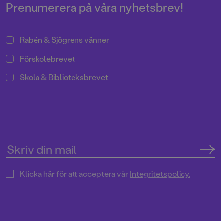
telefonen, som pappa gör till sin
Ebbe, en kille som verkligen
Prenumerera på våra nyhetsbrev!
nya tjej? Eller känns det som att
älskar julen – och mysterier.
man blir alldeles skrattig, som
Viggo blir varje gång Roya från
Rabén & Sjögrens vänner
klassen dyker upp?
Förskolebrevet
Skola & Biblioteksbrevet
Klicka här för att acceptera vår
Integritetspolicy.